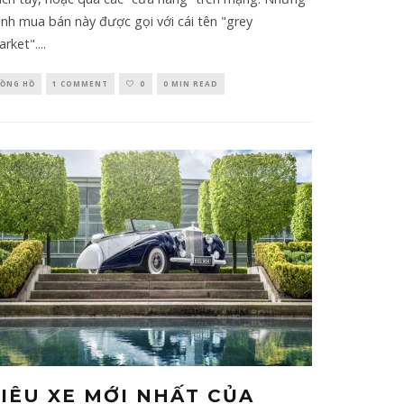
nh mua bán này được gọi với cái tên "grey
rket".
...
ỒNG HỒ
1 COMMENT
0
0 MIN READ
SIÊU XE MỚI NHẤT CỦA