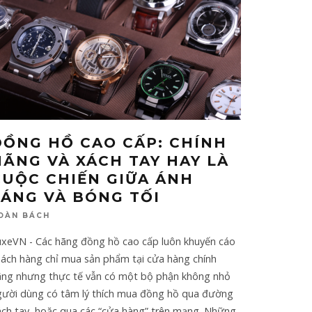
ĐỒNG HỒ CAO CẤP: CHÍNH
HÃNG VÀ XÁCH TAY HAY LÀ
CUỘC CHIẾN GIỮA ÁNH
SÁNG VÀ BÓNG TỐI
OÀN BÁCH
uxeVN - Các hãng đồng hồ cao cấp luôn khuyến cáo
hách hàng chỉ mua sản phẩm tại cửa hàng chính
ãng nhưng thực tế vẫn có một bộ phận không nhỏ
gười dùng có tâm lý thích mua đồng hồ qua đường
ách tay, hoặc qua các “cửa hàng” trên mạng. Những