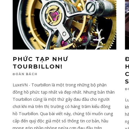
PHỨC TẠP NHƯ
TOURBILLON!
ĐOÀN BÁCH
LuxeVN - Tourbillon là một trong những bộ phận
Đ
đồng hồ phức tạp nhất và đẹp nhất. Nhưng bản thân
Tourbillon cũng là một thứ gây đau đầu cho người
L
chơi khi mà trên thị trường có hàng trăm kiểu đồng
k
hồ Tourbillon. Qua bài viết này, chúng tôi muốn cung
h
cấp đến quý độc giả một số thông tin cơ bản, hầu
n
mong góp phần phòng ngừa cơn đau đầu trên.
...
x