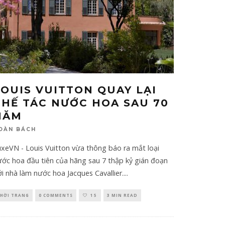
LOUIS VUITTON QUAY LẠI
CHẾ TÁC NƯỚC HOA SAU 70
NĂM
OÀN BÁCH
xeVN - Louis Vuitton vừa thông báo ra mắt loại
ớc hoa đầu tiên của hãng sau 7 thập kỷ gián đoạn
i nhà làm nước hoa Jacques Cavallier.
...
HỜI TRANG
0 COMMENTS
15
3 MIN READ