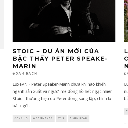
STOIC – DỰ ÁN MỚI CỦA
BẬC THẦY PETER SPEAKE-
MARIN
ĐOÀN BÁCH
Đ
LuxeVN - Peter Speaker-Marin chưa khi nào khiến
Lu
ngành sản xuất và người mê đồng hồ hết ngạc nhiên.
nư
Stoic - thương hiệu do Peter đồng sáng lập, chính là
bở
bất ngờ
...
T
ĐỒNG HỒ
0 COMMENTS
5
5 MIN READ