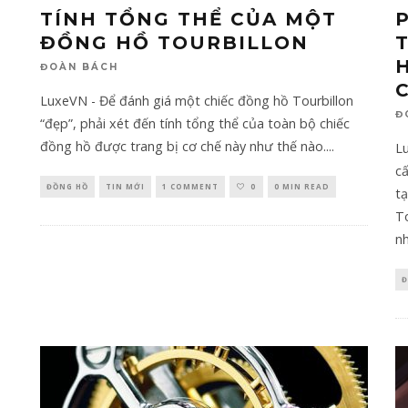
TÍNH TỔNG THỂ CỦA MỘT
ĐỒNG HỒ TOURBILLON
ĐOÀN BÁCH
LuxeVN - Để đánh giá một chiếc đồng hồ Tourbillon
Đ
“đẹp”, phải xét đến tính tổng thể của toàn bộ chiếc
đồng hồ được trang bị cơ chế này như thế nào.
...
Lu
cấ
ĐỒNG HỒ
TIN MỚI
1 COMMENT
0
0 MIN READ
tạ
To
nh
Đ