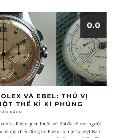
0.0
ROLEX VÀ EBEL: THÚ VỊ
MỘT THỂ KỈ KÌ PHÙNG
OÀN BÁCH
xeVN - Rolex quen thuộc với đại đa số mọi ngưởi
ởi những chiếc đồng hồ Rolex có mặt tại Việt Nam