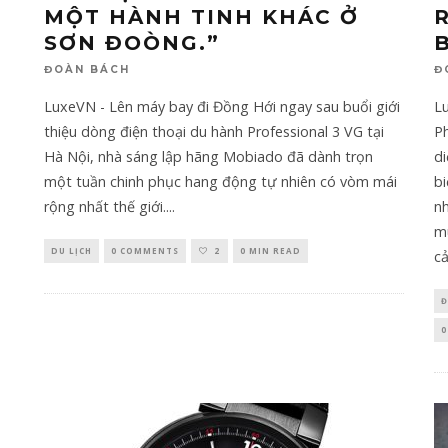
MỘT HÀNH TINH KHÁC Ở
SƠN ĐOÒNG.”
ĐOÀN BÁCH
Đ
LuxeVN - Lên máy bay đi Đồng Hới ngay sau buổi giới
L
thiệu dòng điện thoại du hành Professional 3 VG tại
P
Hà Nội, nhà sáng lập hãng Mobiado đã dành trọn
di
một tuần chinh phục hang động tự nhiên có vòm mái
bi
rộng nhất thế giới.
...
nh
mu
DU LỊCH
0 COMMENTS
2
0 MIN READ
c
Đ
0