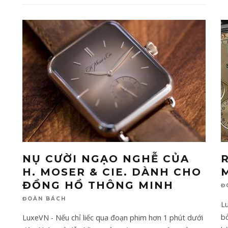
NỤ CƯỜI NGẠO NGHỄ CỦA
H. MOSER & CIE. DÀNH CHO
ĐỒNG HỒ THÔNG MINH
Đ
ĐOÀN BÁCH
Lu
b
LuxeVN - Nếu chỉ liếc qua đoạn phim hơn 1 phút dưới