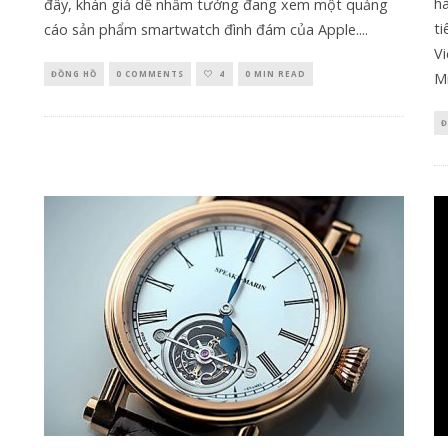
hà
đây, khán giả dễ nhầm tưởng đang xem một quảng
ti
cáo sản phẩm smartwatch đình đám của Apple.
...
V
ĐỒNG HỒ
0 COMMENTS
4
0 MIN READ
Mi
Đ