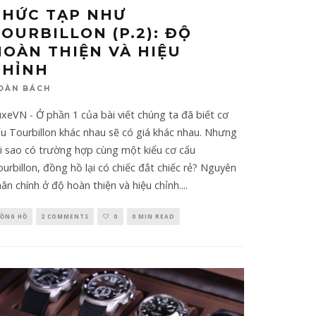
PHỨC TẠP NHƯ
TOURBILLON (P.2): ĐỘ
HOÀN THIỆN VÀ HIỆU
CHỈNH
OÀN BÁCH
xeVN - Ở phần 1 của bài viết chúng ta đã biết cơ
u Tourbillon khác nhau sẽ có giá khác nhau. Nhưng
i sao có trường hợp cùng một kiểu cơ cấu
urbillon, đồng hồ lại có chiếc đắt chiếc rẻ? Nguyên
ân chính ở độ hoàn thiện và hiệu chỉnh.
...
ỒNG HỒ
2 COMMENTS
0
0 MIN READ