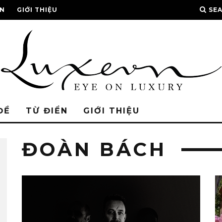
ỂN
GIỚI THIỆU
SE
ĐỀ
TỪ ĐIỂN
GIỚI THIỆU
ĐOÀN BÁCH