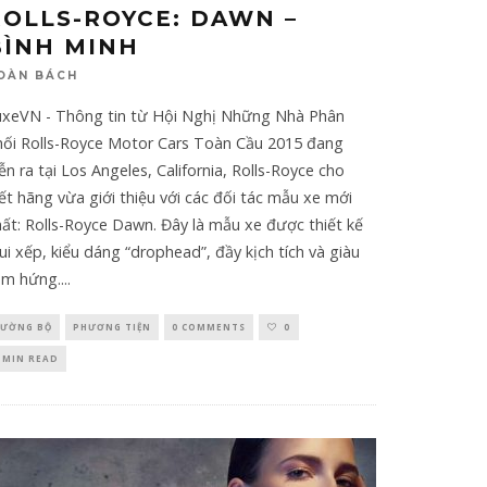
ROLLS-ROYCE: DAWN –
BÌNH MINH
OÀN BÁCH
uxeVN - Thông tin từ Hội Nghị Những Nhà Phân
hối Rolls-Royce Motor Cars Toàn Cầu 2015 đang
ễn ra tại Los Angeles, California, Rolls-Royce cho
ết hãng vừa giới thiệu với các đối tác mẫu xe mới
ất: Rolls-Royce Dawn. Đây là mẫu xe được thiết kế
i xếp, kiểu dáng “drophead”, đầy kịch tích và giàu
ảm hứng.
...
ƯỜNG BỘ
PHƯƠNG TIỆN
0 COMMENTS
0
 MIN READ