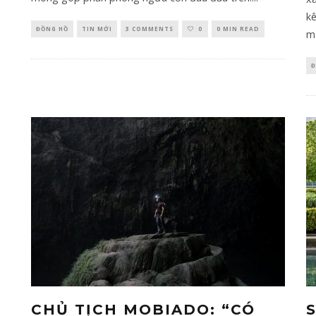
kê
ĐỒNG HỒ
TIN MỚI
3 COMMENTS
0
0 MIN READ
ma
Đ
CHỦ TỊCH MOBIADO: “CÓ