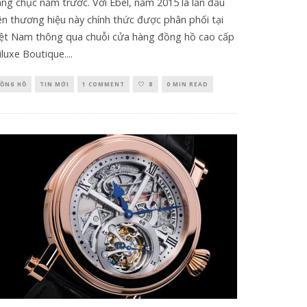
ng chục năm trước. Với Ebel, năm 2015 là lần đầu
ên thương hiệu này chính thức được phân phối tại
iệt Nam thông qua chuỗi cửa hàng đồng hồ cao cấp
luxe Boutique.
...
ỒNG HỒ
TIN MỚI
1 COMMENT
8
0 MIN READ