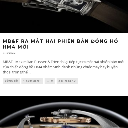
MB&F RA MẮT HAI PHIÊN BẢN ĐỒNG HỒ
HM4 MỚI
LUXEVN
MB&F - Maximilian Busser & Friends lại tiếp tục ra mắt hai phiên bản mới
của chiếc đồng hồ HM4 nhằm vinh danh những chiếc máy bay huyền
thoại trong thế
...
ĐỒNG HỒ
1 COMMENT
0
3 MIN READ