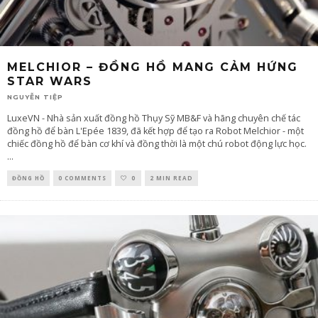
MELCHIOR – ĐỒNG HỒ MANG CẢM HỨNG
STAR WARS
NGUYỄN TIỆP
LuxeVN - Nhà sản xuất đồng hồ Thụy Sỹ MB&F và hãng chuyên chế tác
đồng hồ để bàn L'Epée 1839, đã kết hợp để tạo ra Robot Melchior - một
chiếc đồng hồ để bàn cơ khí và đồng thời là một chú robot động lực học.
...
ĐỒNG HỒ
0 COMMENTS
0
2 MIN READ