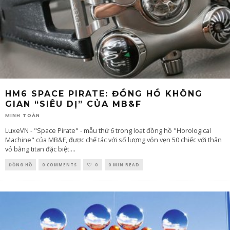
HM6 SPACE PIRATE: ĐỒNG HỒ KHÔNG
GIAN “SIÊU DỊ” CỦA MB&F
MINH TOÀN
LuxeVN - "Space Pirate" - mẫu thứ 6 trong loạt đồng hồ "Horological
Machine" của MB&F, được chế tác với số lượng vỏn vẹn 50 chiếc với thân
vỏ bằng titan đặc biệt.
...
ĐỒNG HỒ
0 COMMENTS
0
0 MIN READ