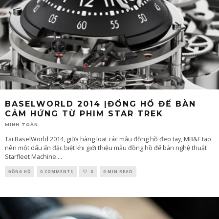
BASELWORLD 2014 |ĐỒNG HỒ ĐỂ BÀN
CẢM HỨNG TỪ PHIM STAR TREK
MINH TOÀN
Tại BaselWorld 2014, giữa hàng loạt các mẫu đồng hồ đeo tay, MB&F tạo
nên một dấu ấn đặc biệt khi giới thiệu mẫu đồng hồ để bàn nghệ thuật
Starfleet Machine.
...
ĐỒNG HỒ
0 COMMENTS
0
0 MIN READ