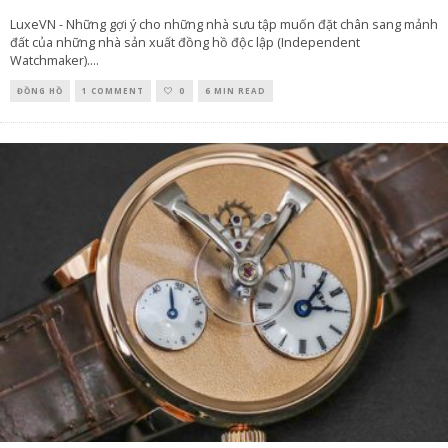
LuxeVN - Những gợi ý cho những nhà sưu tập muốn đặt chân sang mảnh
đất của những nhà sản xuất đồng hồ độc lập (Independent
Watchmaker).
...
ĐỒNG HỒ
1 COMMENT
0
6 MIN READ