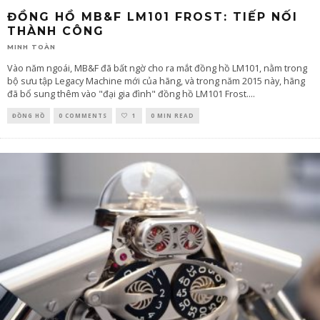
ĐỒNG HỒ MB&F LM101 FROST: TIẾP NỐI
THÀNH CÔNG
MINH TOÀN
Vào năm ngoái, MB&F đã bất ngờ cho ra mắt đồng hồ LM101, nằm trong
bộ sưu tập Legacy Machine mới của hãng, và trong năm 2015 này, hãng
đã bổ sung thêm vào "đại gia đình" đồng hồ LM101 Frost.
...
ĐỒNG HỒ
0 COMMENTS
1
0 MIN READ