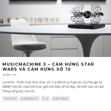
MUSICMACHINE 3 – CẢM HỨNG STAR
WARS VÀ CẢM HỨNG SỐ 10
XUÂN THI
LuxeVN - Chiếc máy chơi nhạc số 3 ra đời từ sự hợp tác của Reuge và
MB&F một lần nữa mê hoặc giới mộ điệu về vẻ đẹp, độ tinh xảo và cảm
hứng sáng tạo của nó
...
THÚ CHƠI
0 COMMENTS
2
0 MIN READ