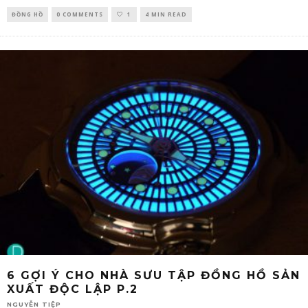
ĐỒNG HỒ
0 COMMENTS
1
4 MIN READ
6 GỢI Ý CHO NHÀ SƯU TẬP ĐỒNG HỒ SẢN
XUẤT ĐỘC LẬP P.2
NGUYỄN TIỆP