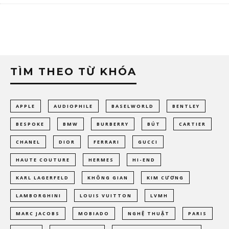
TÌM THEO TỪ KHÓA
APPLE
AUDIOPHILE
BASELWORLD
BENTLEY
BESPOKE
BMW
BURBERRY
BÚT
CARTIER
CHANEL
DIOR
FERRARI
GUCCI
HAUTE COUTURE
HERMES
HI-END
KARL LAGERFELD
KHÔNG GIAN
KIM CƯƠNG
LAMBORGHINI
LOUIS VUITTON
LVMH
MARC JACOBS
MOBIADO
NGHỆ THUẬT
PARIS