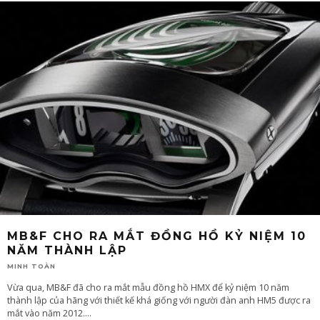
MB&F CHO RA MẮT ĐỒNG HỒ KỶ NIỆM 10
NĂM THÀNH LẬP
MINH TOÀN
Vừa qua, MB&F đã cho ra mắt mẫu đồng hồ HMX để kỷ niệm 10 năm
thành lập của hãng với thiết kế khá giống với người đàn anh HM5 được ra
mắt vào năm 2012.
...