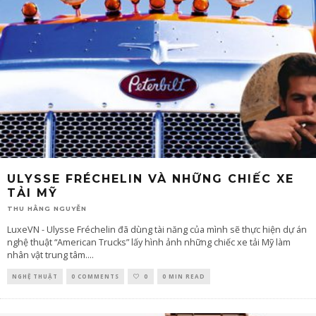
ULYSSE FRÉCHELIN VÀ NHỮNG CHIẾC XE
TẢI MỸ
THU HẰNG NGUYỄN
LuxeVN - Ulysse Fréchelin đã dùng tài năng của mình sẽ thực hiện dự án
nghệ thuật “American Trucks” lấy hình ảnh những chiếc xe tải Mỹ làm
nhân vật trung tâm.
...
NGHỆ THUẬT
0 COMMENTS
0
0 MIN READ