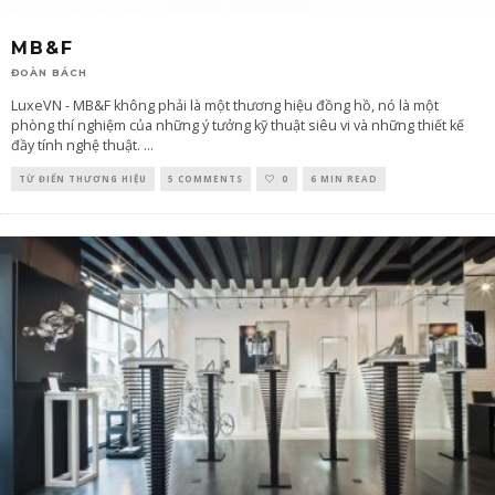
MB&F
ĐOÀN BÁCH
LuxeVN - MB&F không phải là một thương hiệu đồng hồ, nó là một
phòng thí nghiệm của những ý tưởng kỹ thuật siêu vi và những thiết kế
đầy tính nghệ thuật.
...
TỪ ĐIỂN THƯƠNG HIỆU
5 COMMENTS
0
6 MIN READ