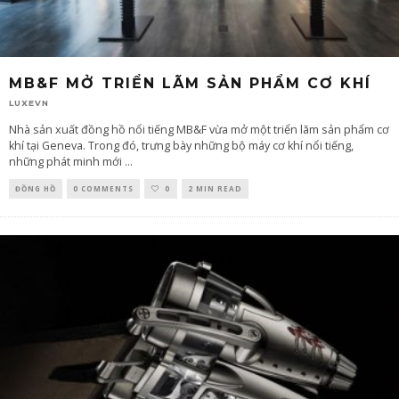
MB&F MỞ TRIỂN LÃM SẢN PHẨM CƠ KHÍ
LUXEVN
Nhà sản xuất đồng hồ nổi tiếng MB&F vừa mở một triển lãm sản phẩm cơ
khí tại Geneva. Trong đó, trưng bày những bộ máy cơ khí nổi tiếng,
những phát minh mới
...
ĐỒNG HỒ
0 COMMENTS
0
2 MIN READ