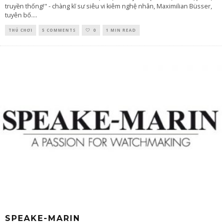
truyền thống!" - chàng kĩ sư siêu vi kiêm nghệ nhân, Maximilian Büsser,
tuyên bố.
...
THÚ CHƠI
5 COMMENTS
0
1 MIN READ
SPEAKE-MARIN