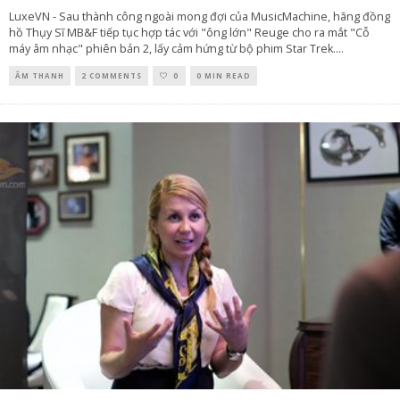
LuxeVN - Sau thành công ngoài mong đợi của MusicMachine, hãng đồng
hồ Thụy Sĩ MB&F tiếp tục hợp tác với "ông lớn" Reuge cho ra mắt "Cỗ
máy âm nhạc" phiên bản 2, lấy cảm hứng từ bộ phim Star Trek.
...
ÂM THANH
2 COMMENTS
0
0 MIN READ