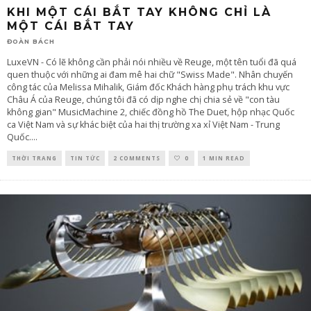
KHI MỘT CÁI BẮT TAY KHÔNG CHỈ LÀ
MỘT CÁI BẮT TAY
ĐOÀN BÁCH
LuxeVN - Có lẽ không cần phải nói nhiều về Reuge, một tên tuổi đã quá
quen thuộc với những ai đam mê hai chữ "Swiss Made". Nhân chuyến
công tác của Melissa Mihalik, Giám đốc Khách hàng phụ trách khu vực
Châu Á của Reuge, chúng tôi đã có dịp nghe chị chia sẻ về "con tàu
không gian" MusicMachine 2, chiếc đồng hồ The Duet, hộp nhạc Quốc
ca Việt Nam và sự khác biệt của hai thị trường xa xỉ Việt Nam - Trung
Quốc.
...
THỜI TRANG
TIN TỨC
2 COMMENTS
0
1 MIN READ