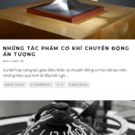
NHỮNG TÁC PHẨM CƠ KHÍ CHUYỂN ĐỘNG
ẤN TƯỢNG
MAI LINH LÊ
Sự kết hợp sáng tạo giữa điêu khắc và chuyển động cơ học đã tạo nên
những hiệu quả tinh tế đầy bất ngờ.
...
NGHỆ THUẬT
0 COMMENTS
0
0 MIN READ