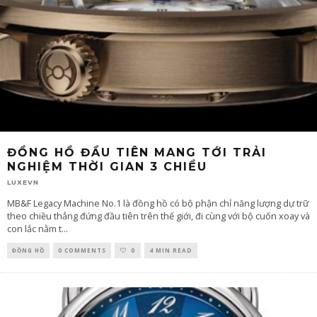
ĐỒNG HỒ ĐẦU TIÊN MANG TỚI TRẢI
NGHIỆM THỜI GIAN 3 CHIỀU
LUXEVN
MB&F Legacy Machine No.1 là đồng hồ có bộ phận chỉ năng lượng dự trữ
theo chiều thẳng đứng đầu tiên trên thế giới, đi cùng với bộ cuốn xoay và
con lắc nằm t
...
ĐỒNG HỒ
0 COMMENTS
0
4 MIN READ