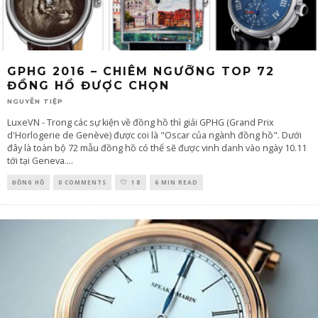
GPHG 2016 – CHIÊM NGƯỠNG TOP 72
ĐỒNG HỒ ĐƯỢC CHỌN
NGUYỄN TIỆP
LuxeVN - Trong các sự kiện về đồng hồ thì giải GPHG (Grand Prix
d'Horlogerie de Genève) được coi là "Oscar của ngành đồng hồ". Dưới
đây là toàn bộ 72 mẫu đồng hồ có thể sẽ được vinh danh vào ngày 10.11
tới tại Geneva.
...
ĐỒNG HỒ
0 COMMENTS
18
6 MIN READ