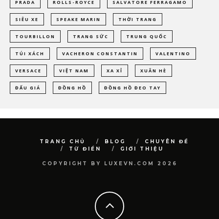
PRADA
ROLLS-ROYCE
SALVATORE FERRAGAMO
SIÊU XE
SPEAKE MARIN
THỜI TRANG
TOURBILLON
TRANG SỨC
TRUNG QUỐC
TÚI XÁCH
VACHERON CONSTANTIN
VALENTINO
VERSACE
VIỆT NAM
XA XỈ
XUÂN HÈ
ĐẤU GIÁ
ĐỒNG HỒ
ĐỒNG HỒ ĐEO TAY
TRANG CHỦ
BLOG
CHUYÊN ĐỀ
TỪ ĐIỂN
GIỚI THIỆU
COPYRIGHT BY LUXEVN.COM 2026