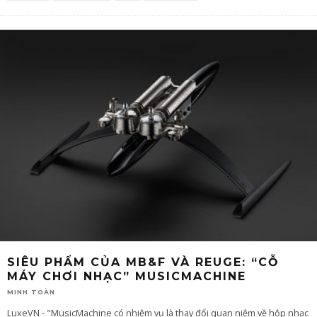
SIÊU PHẨM CỦA MB&F VÀ REUGE: “CỖ
MÁY CHƠI NHẠC” MUSICMACHINE
MINH TOÀN
LuxeVN - "MusicMachine có nhiệm vụ là thay đổi quan niệm về hộp nhạc