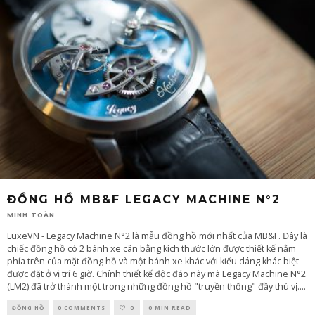
ĐỒNG HỒ MB&F LEGACY MACHINE N°2
MINH TOÀN
LuxeVN - Legacy Machine N°2 là mẫu đồng hồ mới nhất của MB&F. Đây là
chiếc đồng hồ có 2 bánh xe cân bằng kích thước lớn được thiết kế nằm
phía trên của mặt đồng hồ và một bánh xe khác với kiểu dáng khác biệt
được đặt ở vị trí 6 giờ. Chính thiết kế độc đáo này mà Legacy Machine N°2
(LM2) đã trở thành một trong những đồng hồ "truyền thống" đầy thú vị.
...
ĐỒNG HỒ
0 COMMENTS
0
0 MIN READ