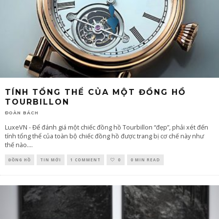
TÍNH TỔNG THỂ CỦA MỘT ĐỒNG HỒ
TOURBILLON
ĐOÀN BÁCH
LuxeVN - Để đánh giá một chiếc đồng hồ Tourbillon “đẹp”, phải xét đến
tính tổng thể của toàn bộ chiếc đồng hồ được trang bị cơ chế này như
thế nào.
...
ĐỒNG HỒ
TIN MỚI
1 COMMENT
0
0 MIN READ