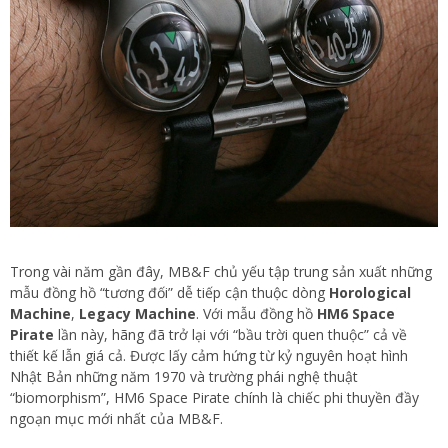
Trong vài năm gần đây, MB&F chủ yếu tập trung sản xuất những
mẫu đồng hồ “tương đối” dễ tiếp cận thuộc dòng
Horological
Machine
,
Legacy Machine
. Với mẫu đồng hồ
HM6 Space
Pirate
lần này, hãng đã trở lại với “bầu trời quen thuộc” cả về
thiết kế lẫn giá cả. Được lấy cảm hứng từ kỷ nguyên hoạt hình
Nhật Bản những năm 1970 và trường phái nghệ thuật
“biomorphism”, HM6 Space Pirate chính là chiếc phi thuyền đầy
ngoạn mục mới nhất của MB&F.