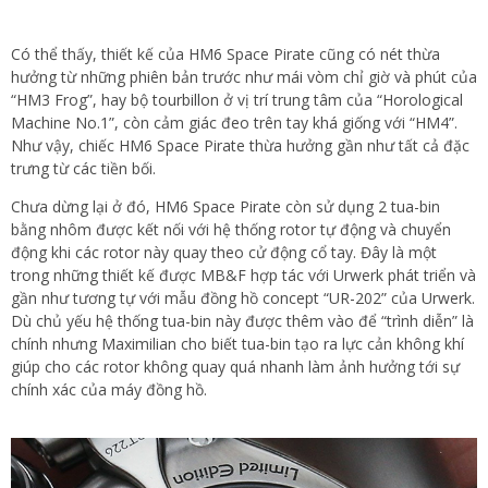
Có thể thấy, thiết kế của HM6 Space Pirate cũng có nét thừa
hưởng từ những phiên bản trước như mái vòm chỉ giờ và phút của
“HM3 Frog”, hay bộ
tourbillon
ở vị trí trung tâm của “Horological
Machine No.1”, còn cảm giác đeo trên tay khá giống với “HM4”.
Như vậy, chiếc HM6 Space Pirate thừa hưởng gần như tất cả đặc
trưng từ các tiền bối.
Chưa dừng lại ở đó, HM6 Space Pirate còn sử dụng 2 tua-bin
bằng nhôm được kết nối với hệ thống rotor tự động và chuyển
động khi các rotor này quay theo cử động cổ tay. Đây là một
trong những thiết kế được MB&F hợp tác với Urwerk phát triển và
gần như tương tự với mẫu đồng hồ concept “UR-202” của Urwerk.
Dù chủ yếu hệ thống tua-bin này được thêm vào để “trình diễn” là
chính nhưng Maximilian cho biết tua-bin tạo ra lực cản không khí
giúp cho các rotor không quay quá nhanh làm ảnh hưởng tới sự
chính xác của máy đồng hồ.