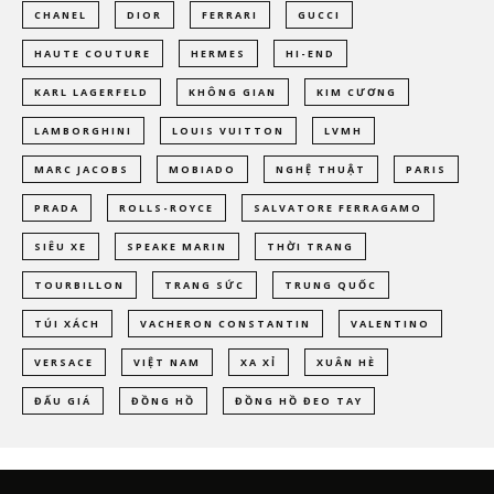
CHANEL
DIOR
FERRARI
GUCCI
HAUTE COUTURE
HERMES
HI-END
KARL LAGERFELD
KHÔNG GIAN
KIM CƯƠNG
LAMBORGHINI
LOUIS VUITTON
LVMH
MARC JACOBS
MOBIADO
NGHỆ THUẬT
PARIS
PRADA
ROLLS-ROYCE
SALVATORE FERRAGAMO
SIÊU XE
SPEAKE MARIN
THỜI TRANG
TOURBILLON
TRANG SỨC
TRUNG QUỐC
TÚI XÁCH
VACHERON CONSTANTIN
VALENTINO
VERSACE
VIỆT NAM
XA XỈ
XUÂN HÈ
ĐẤU GIÁ
ĐỒNG HỒ
ĐỒNG HỒ ĐEO TAY