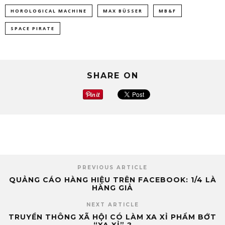
HOROLOGICAL MACHINE
MAX BÜSSER
MB&F
SPACE PIRATE
SHARE ON
PREVIOUS ARTICLE
QUẢNG CÁO HÀNG HIỆU TRÊN FACEBOOK: 1/4 LÀ
HÀNG GIẢ
NEXT ARTICLE
TRUYỀN THÔNG XÃ HỘI CÓ LÀM XA XỈ PHẨM BỚT
“XA XỈ” ?