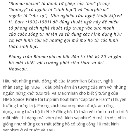
“Biomorphism” là danh từ ghép của “bio” (trong
“biology” có nghĩa là “sinh học”) và “morphism”
(nghĩa là “cấu xạ”). Nhà nghiên cứu nghệ thuật Alfred
H. Barr (1902-1981) đã dùng thuật ngữ này để miêu
tả phong cách nghệ thuật tập trung vào sức mạnh
của cuộc sống tự nhiên và sử dụng các hình dạng hữu
cơ, với hình cầu và những gợi mở mơ hồ từ các hình
thức sinh học.
Phong trào Biomorphism bắt đầu từ thế kỷ 20 và gắn
bó mật thiết với trường phái siêu thực và Art
Nouveau.
Hầu hết những mẫu đồng hồ của
Maximilian Büsser
, nghệ
nhân sáng lập MB&F, đều phản ánh ấn tượng của anh với những
nguồn hứng khởi tươi trẻ. Và Maximilian cho biết ý tưởng của
HM6 Space Pirate tới từ phim hoạt hình “Capitaine Flam” (Thuyền
trưởng tương lai). Phong cách biomorphism được anh ứng
dụng trong toàn bộ thiết kế đồng hồ, từ thân vỏ tròn trịa cho tới 5
mặt hiển thị dạng mái vòm (mặt kính sapphire) ở mặt trước, nhìn
giống như những con mắt (đồng hồ có tổng cộng 10 mặt kính
sapphire ở cả trước và sau).