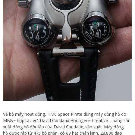
Về bộ máy hoạt động, HM6 Space Pirate dùng máy đồng hồ do
MB&F hợp tác với David Candaux Horlogerie Créative – hãng sản
xuất đồng hồ độc lập của David Candaux, sản xuất. Máy đồng
hồ được ráp từ 475 bộ phận, có 68 hạt chân kính, 28.800 dao