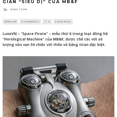
GIAN “SIÊU DỊ” CỦA MB&F
MINH TOÀN
ĐỒNG HỒ
0 COMMENTS
0
6 MIN READ
LuxeVN – “Space Pirate” – mẫu thứ 6 trong loạt đồng hồ
“Horological Machine” của MB&F, được chế tác với số
lượng vỏn vẹn 50 chiếc với thân vỏ bằng titan đặc biệt.