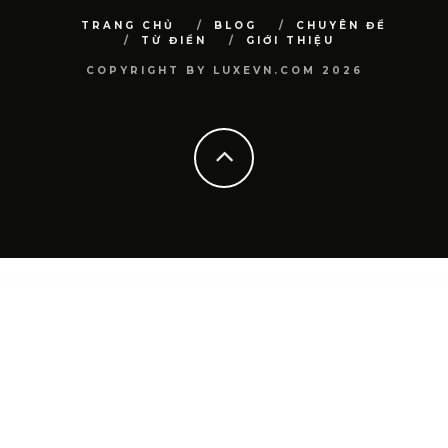
TRANG CHỦ
BLOG
CHUYÊN ĐỀ
TỪ ĐIỂN
GIỚI THIỆU
COPYRIGHT BY LUXEVN.COM 2026
WordPress Directory
WooCommerce Canada Post Shipping Method
WooCommerce Cardstream Payment Gateway Plugin
WooCommerce Cart Add-ons
WooCommerce Cart Notices
WooCommerce Cart Plugin – Ultimate Shopping Cart Solution
WooCommerce Cart Reports
WooCommerce Cart Variation Switcher | Change Variant in Cart
WooCommerce Cart – WooCart Pro
WooCommerce Catalog
Mode
WooCommerce Catalog Visibility Options