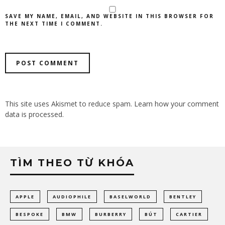
SAVE MY NAME, EMAIL, AND WEBSITE IN THIS BROWSER FOR
THE NEXT TIME I COMMENT.
This site uses Akismet to reduce spam.
Learn how your comment
data is processed.
TÌM THEO TỪ KHÓA
APPLE
AUDIOPHILE
BASELWORLD
BENTLEY
BESPOKE
BMW
BURBERRY
BÚT
CARTIER