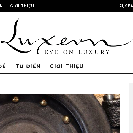
ỂN
GIỚI THIỆU
SE
ĐỀ
TỪ ĐIỂN
GIỚI THIỆU