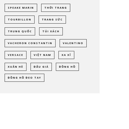
SPEAKE MARIN
THỜI TRANG
TOURBILLON
TRANG SỨC
TRUNG QUỐC
TÚI XÁCH
VACHERON CONSTANTIN
VALENTINO
VERSACE
VIỆT NAM
XA XỈ
XUÂN HÈ
ĐẤU GIÁ
ĐỒNG HỒ
ĐỒNG HỒ ĐEO TAY