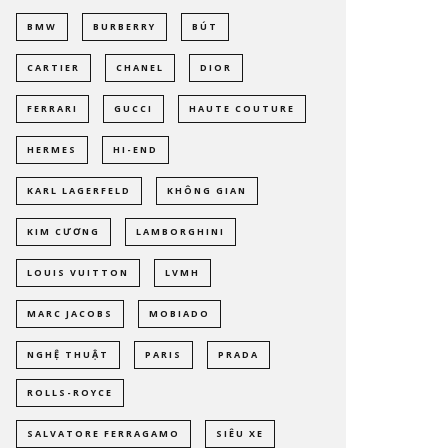
BMW
BURBERRY
BÚT
CARTIER
CHANEL
DIOR
FERRARI
GUCCI
HAUTE COUTURE
HERMES
HI-END
KARL LAGERFELD
KHÔNG GIAN
KIM CƯƠNG
LAMBORGHINI
LOUIS VUITTON
LVMH
MARC JACOBS
MOBIADO
NGHỆ THUẬT
PARIS
PRADA
ROLLS-ROYCE
SALVATORE FERRAGAMO
SIÊU XE