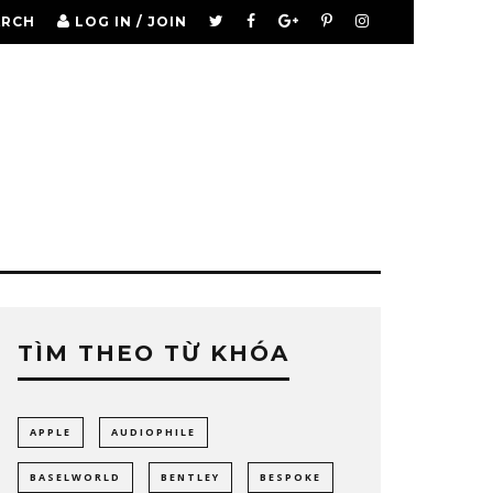
ARCH
LOG IN / JOIN
TÌM THEO TỪ KHÓA
APPLE
AUDIOPHILE
BASELWORLD
BENTLEY
BESPOKE