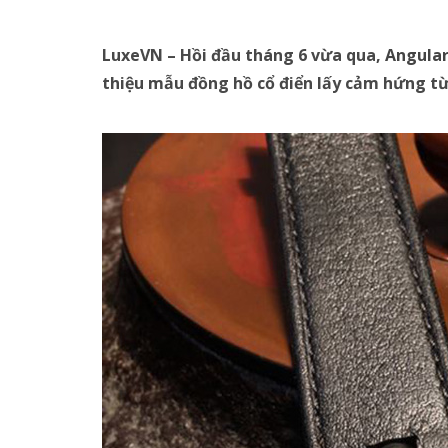
LuxeVN – Hồi đầu tháng 6 vừa qua,
Angula
thiệu mẫu đồng hồ cổ điển lấy cảm hứng t