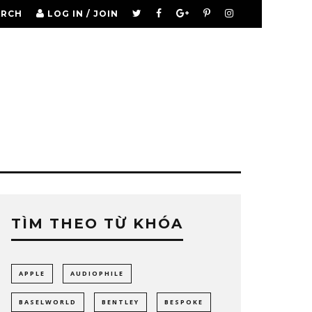
ARCH
LOG IN / JOIN
TÌM THEO TỪ KHÓA
APPLE
AUDIOPHILE
BASELWORLD
BENTLEY
BESPOKE