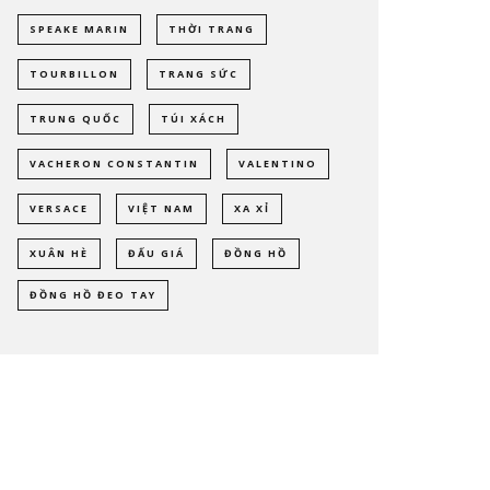
SPEAKE MARIN
THỜI TRANG
TOURBILLON
TRANG SỨC
TRUNG QUỐC
TÚI XÁCH
VACHERON CONSTANTIN
VALENTINO
VERSACE
VIỆT NAM
XA XỈ
XUÂN HÈ
ĐẤU GIÁ
ĐỒNG HỒ
ĐỒNG HỒ ĐEO TAY