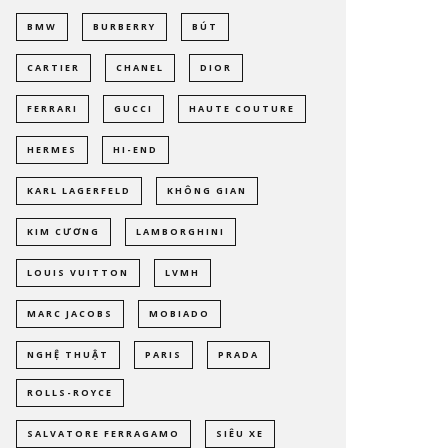
BMW
BURBERRY
BÚT
CARTIER
CHANEL
DIOR
FERRARI
GUCCI
HAUTE COUTURE
HERMES
HI-END
KARL LAGERFELD
KHÔNG GIAN
KIM CƯƠNG
LAMBORGHINI
LOUIS VUITTON
LVMH
MARC JACOBS
MOBIADO
NGHỆ THUẬT
PARIS
PRADA
ROLLS-ROYCE
SALVATORE FERRAGAMO
SIÊU XE