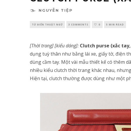
NGUYỄN TIỆP
TỪ ĐIỂN THUẬT NGỮ
3 COMMENTS
0
5 MIN READ
[Thời trang] [kiểu dáng]:
Clutch purse (xắc tay,
dụng tuỳ thân như bằng lái xe, giấy tờ, điện t
dùng cầm tay. Một vài mẫu thiết kế có thêm dâ
nhiều kiểu clutch thời trang khác nhau, nhưng
Hiện tại, clutch thường được dùng như một ph