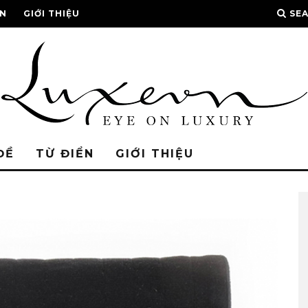
ỂN
GIỚI THIỆU
SE
ĐỀ
TỪ ĐIỂN
GIỚI THIỆU