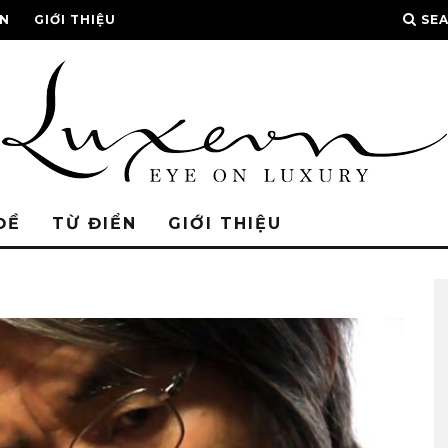
ỂN
GIỚI THIỆU
SE
ĐỀ
TỪ ĐIỂN
GIỚI THIỆU