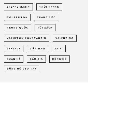
SPEAKE MARIN
THỜI TRANG
TOURBILLON
TRANG SỨC
TRUNG QUỐC
TÚI XÁCH
VACHERON CONSTANTIN
VALENTINO
VERSACE
VIỆT NAM
XA XỈ
XUÂN HÈ
ĐẤU GIÁ
ĐỒNG HỒ
ĐỒNG HỒ ĐEO TAY