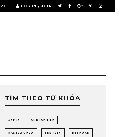
ARCH
LOG IN / JOIN
TÌM THEO TỪ KHÓA
APPLE
AUDIOPHILE
BASELWORLD
BENTLEY
BESPOKE