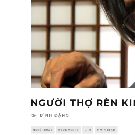
NGƯỜI THỢ RÈN K
BÌNH ĐẶNG
NGHỆ THUẬT
0 COMMENTS
0
9 MIN READ