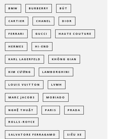
BMW
BURBERRY
BÚT
CARTIER
CHANEL
DIOR
FERRARI
GUCCI
HAUTE COUTURE
HERMES
HI-END
KARL LAGERFELD
KHÔNG GIAN
KIM CƯƠNG
LAMBORGHINI
LOUIS VUITTON
LVMH
MARC JACOBS
MOBIADO
NGHỆ THUẬT
PARIS
PRADA
ROLLS-ROYCE
SALVATORE FERRAGAMO
SIÊU XE