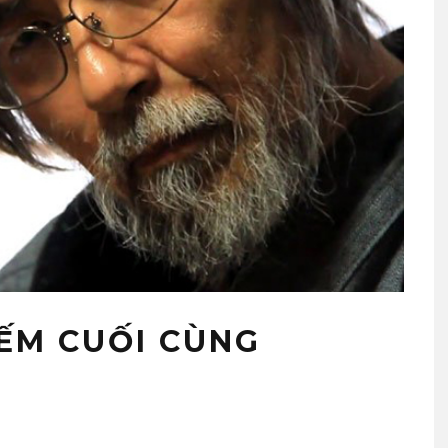
IẾM CUỐI CÙNG