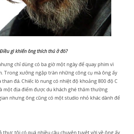
ều gì khiến ông thích thú ở đó?
hưng chỉ dùng có ba giờ một ngày để quay phim vì
ãm. Trong xưởng ngập tràn những công cụ mà ông ấy
 than đá. Chiếc lò nung có nhiệt độ khoảng 800 độ C
là một địa điểm được du khách ghé thăm thường
 gian nhưng ông cũng có một studio nhỏ khác dành để
uả thực tôi có quá nhiều câu chuyện tuyệt vời về ông ấy