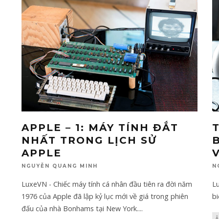
APPLE – 1: MÁY TÍNH ĐẮT
NHẤT TRONG LỊCH SỬ
APPLE
NGUYỄN QUANG MINH
N
LuxeVN - Chiếc máy tính cá nhân đầu tiên ra đời năm
L
1976 của Apple đã lập kỷ lục mới về giá trong phiên
bi
đấu của nhà Bonhams tại New York.
...
Â