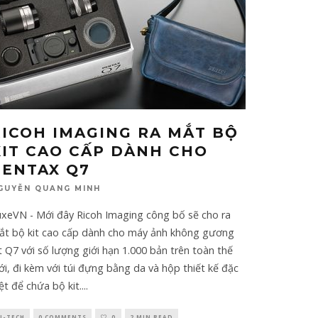
RICOH IMAGING RA MẮT BỘ
KIT CAO CẤP DÀNH CHO
PENTAX Q7
GUYỄN QUANG MINH
uxeVN - Mới đây Ricoh Imaging công bố sẽ cho ra
ắt bộ kit cao cấp dành cho máy ảnh không gương
t Q7 với số lượng giới hạn 1.000 bản trên toàn thế
ới, đi kèm với túi đựng bằng da và hộp thiết kế đặc
ệt để chứa bộ kit.
...
I-TECH
0 COMMENTS
0
2 MIN READ