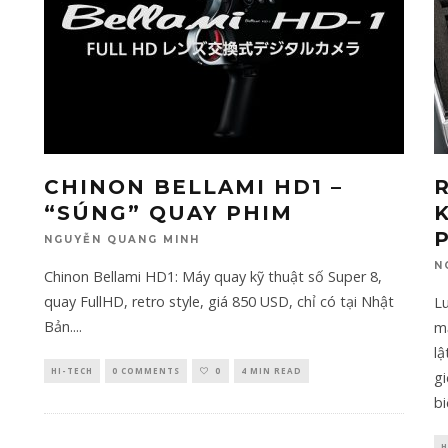
CHINON BELLAMI HD1 –
“SÚNG” QUAY PHIM
NGUYỄN QUANG MINH
N
Chinon Bellami HD1: Máy quay kỹ thuật số Super 8,
quay FullHD, retro style, giá 850 USD, chỉ có tại Nhật
L
Bản.
...
m
lậ
HI-TECH
0 COMMENTS
0
4 MIN READ
gi
bi
H