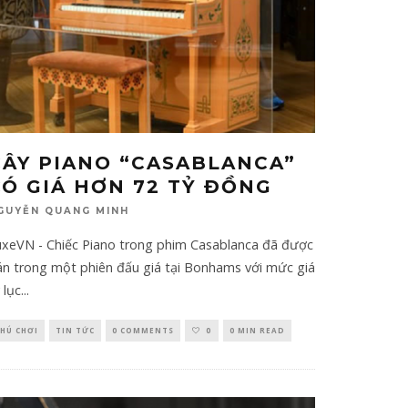
CÂY PIANO “CASABLANCA”
CÓ GIÁ HƠN 72 TỶ ĐỒNG
GUYỄN QUANG MINH
uxeVN - Chiếc Piano trong phim Casablanca đã được
án trong một phiên đấu giá tại Bonhams với mức giá
 lục
...
HÚ CHƠI
TIN TỨC
0 COMMENTS
0
0 MIN READ