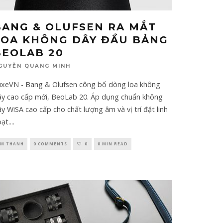
BANG & OLUFSEN RA MẮT
LOA KHÔNG DÂY ĐẦU BẢNG
BEOLAB 20
GUYỄN QUANG MINH
uxeVN - Bang & Olufsen công bố dòng loa không
ây cao cấp mới, BeoLab 20. Áp dụng chuẩn không
y WiSA cao cấp cho chất lượng âm và vị trí đặt linh
ạt.
...
M THANH
0 COMMENTS
0
0 MIN READ