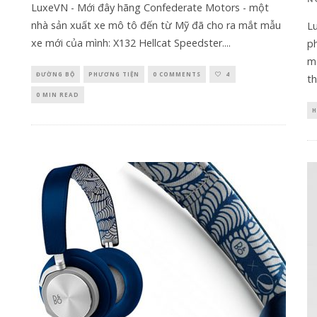
LuxeVN - Mới đây hãng Confederate Motors - một
nhà sản xuất xe mô tô đến từ Mỹ đã cho ra mắt mẫu
L
xe mới của mình: X132 Hellcat Speedster.
...
p
m
ĐƯỜNG BỘ
PHƯƠNG TIỆN
0 COMMENTS
4
th
0 MIN READ
H