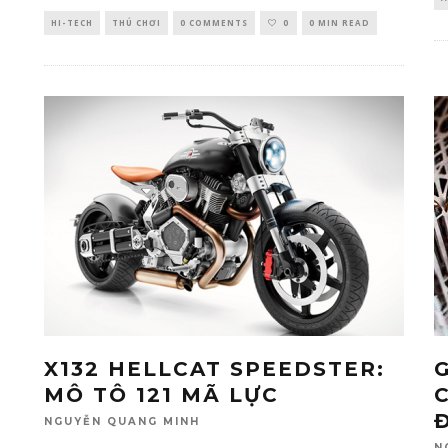
HI-TECH
THÚ CHƠI
0 COMMENTS
0
0 MIN READ
X132 HELLCAT SPEEDSTER:
MÔ TÔ 121 MÃ LỰC
NGUYỄN QUANG MINH
N