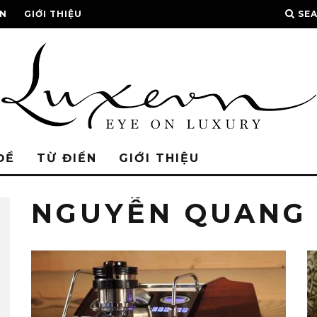
ỂN
GIỚI THIỆU
SE
ĐỀ
TỪ ĐIỂN
GIỚI THIỆU
NGUYỄN QUANG