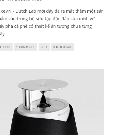
uxeVN - Dutch Lab mới đây đã ra mắt thêm một sản
hẩm vào trong bộ sưu tập độc đáo của mình với
áy pha cà phê có thiết kế ấn tượng chưa từng
ấy.
...
I-TECH
1 COMMENT
0
3 MIN READ