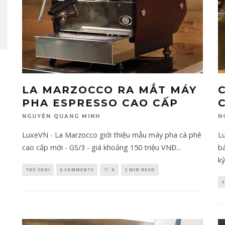
LA MARZOCCO RA MẮT MÁY
PHA ESPRESSO CAO CẤP
NGUYỄN QUANG MINH
N
LuxeVN - La Marzocco giới thiệu mẫu máy pha cà phê
L
cao cấp mới - GS/3 - giá khoảng 150 triệu VNĐ
...
b
kỷ
THÚ CHƠI
0 COMMENTS
0
2 MIN READ
T