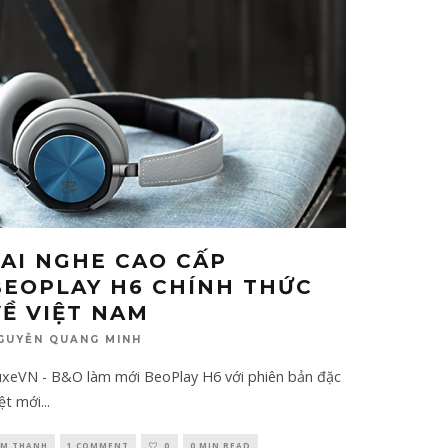
TAI NGHE CAO CẤP
BEOPLAY H6 CHÍNH THỨC
VỀ VIỆT NAM
GUYỄN QUANG MINH
uxeVN - B&O làm mới BeoPlay H6 với phiên bản đặc
ệt mới
...
M THANH
1 COMMENT
0
0 MIN READ