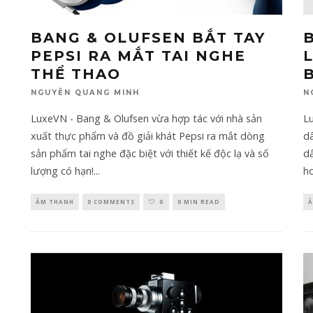
BANG & OLUFSEN BẮT TAY
PEPSI RA MẮT TAI NGHE
THỂ THAO
NGUYỄN QUANG MINH
N
LuxeVN - Bang & Olufsen vừa hợp tác với nhà sản
L
xuất thực phẩm và đồ giải khát Pepsi ra mắt dòng
d
sản phẩm tai nghe đặc biệt với thiết kế độc lạ và số
dâ
lượng có hạn!
...
ho
ÂM THANH
0 COMMENTS
0
0 MIN READ
Â