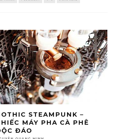
GOTHIC STEAMPUNK –
CHIẾC MÁY PHA CÀ PHÊ
ĐỘC ĐÁO
GUYỄN QUANG MINH