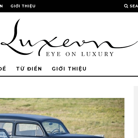
ỂN
GIỚI THIỆU
SE
ĐỀ
TỪ ĐIỂN
GIỚI THIỆU