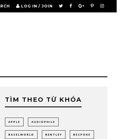
ARCH
LOG IN / JOIN
TÌM THEO TỪ KHÓA
APPLE
AUDIOPHILE
BASELWORLD
BENTLEY
BESPOKE