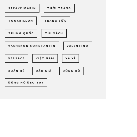
SPEAKE MARIN
THỜI TRANG
TOURBILLON
TRANG SỨC
TRUNG QUỐC
TÚI XÁCH
VACHERON CONSTANTIN
VALENTINO
VERSACE
VIỆT NAM
XA XỈ
XUÂN HÈ
ĐẤU GIÁ
ĐỒNG HỒ
ĐỒNG HỒ ĐEO TAY