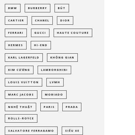
BMW
BURBERRY
BÚT
CARTIER
CHANEL
DIOR
FERRARI
GUCCI
HAUTE COUTURE
HERMES
HI-END
KARL LAGERFELD
KHÔNG GIAN
KIM CƯƠNG
LAMBORGHINI
LOUIS VUITTON
LVMH
MARC JACOBS
MOBIADO
NGHỆ THUẬT
PARIS
PRADA
ROLLS-ROYCE
SALVATORE FERRAGAMO
SIÊU XE