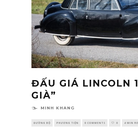
ĐẤU GIÁ LINCOLN 
GIÀ”
MINH KHANG
ĐƯỜNG BỘ
PHƯƠNG TIỆN
0 COMMENTS
0
4 MIN R