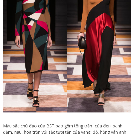
Màu sắc chủ đạo của BST bao gồm tông trầm của đen, xanh
đậm, nâu, hoà trộn với sắc tươi tắn của vàng, đỏ, hồng vân anh