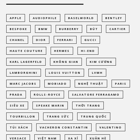
APPLE
AUDIOPHILE
BASELWORLD
BENTLEY
BESPOKE
BMW
BURBERRY
BÚT
CARTIER
CHANEL
DIOR
FERRARI
GUCCI
HAUTE COUTURE
HERMES
HI-END
KARL LAGERFELD
KHÔNG GIAN
KIM CƯƠNG
LAMBORGHINI
LOUIS VUITTON
LVMH
MARC JACOBS
MOBIADO
NGHỆ THUẬT
PARIS
PRADA
ROLLS-ROYCE
SALVATORE FERRAGAMO
SIÊU XE
SPEAKE MARIN
THỜI TRANG
TOURBILLON
TRANG SỨC
TRUNG QUỐC
TÚI XÁCH
VACHERON CONSTANTIN
VALENTINO
VERSACE
VIỆT NAM
XA XỈ
XUÂN HÈ