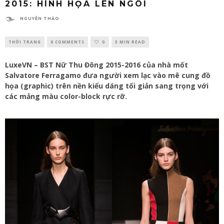
2015: HÌNH HỌA LÊN NGÔI
NGUYỄN THẢO
THỜI TRANG
0 COMMENTS
0
3 MIN READ
LuxeVN – BST Nữ Thu Đông 2015-2016 của nhà mốt
Salvatore Ferragamo đưa người xem lạc vào mê cung đồ
họa (graphic) trên nền kiểu dáng tối giản sang trọng với
các mảng màu color-block rực rỡ.