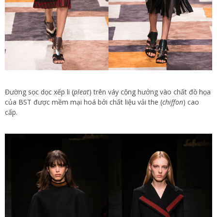
Đường sọc dọc xếp li (
pleat
) trên váy cộng hưởng vào chất đồ họa
của BST được mềm mại hoá bởi chất liệu vải the (
chiffon
) cao
cấp.