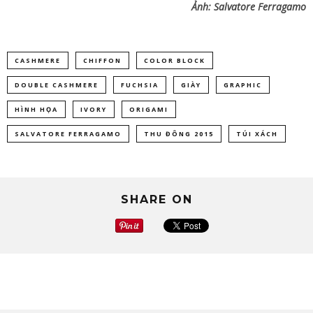
Ảnh:
Salvatore Ferragamo
CASHMERE
CHIFFON
COLOR BLOCK
DOUBLE CASHMERE
FUCHSIA
GIÀY
GRAPHIC
HÌNH HỌA
IVORY
ORIGAMI
SALVATORE FERRAGAMO
THU ĐÔNG 2015
TÚI XÁCH
SHARE ON