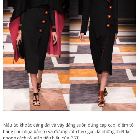
Mẫu áo khoác dáng dài và váy dáng suôn đứng cạp cao, điểm tô
hàng cúc nhựa bản to và đường cắt chéo gọn, là những thiết kế
phong cách tối giản tiêu biểu của BST.