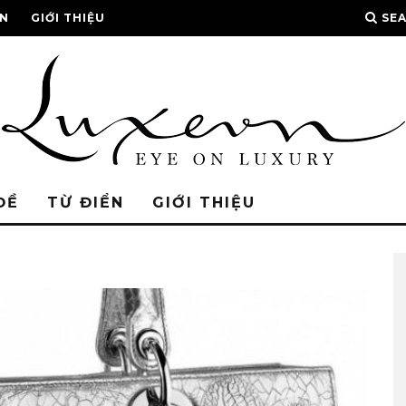
ỂN
GIỚI THIỆU
SE
ĐỀ
TỪ ĐIỂN
GIỚI THIỆU