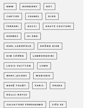
BMW
BURBERRY
BÚT
CARTIER
CHANEL
DIOR
FERRARI
GUCCI
HAUTE COUTURE
HERMES
HI-END
KARL LAGERFELD
KHÔNG GIAN
KIM CƯƠNG
LAMBORGHINI
LOUIS VUITTON
LVMH
MARC JACOBS
MOBIADO
NGHỆ THUẬT
PARIS
PRADA
ROLLS-ROYCE
SALVATORE FERRAGAMO
SIÊU XE