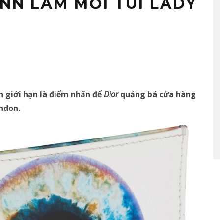
NN LÀM MỚI TÚI LADY
n giới hạn là điểm nhấn để
Dior
quảng bá cửa hàng
ndon.