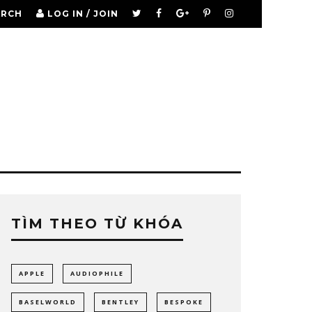
ARCH
LOG IN / JOIN
TÌM THEO TỪ KHÓA
APPLE
AUDIOPHILE
BASELWORLD
BENTLEY
BESPOKE