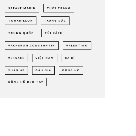
SPEAKE MARIN
THỜI TRANG
TOURBILLON
TRANG SỨC
TRUNG QUỐC
TÚI XÁCH
VACHERON CONSTANTIN
VALENTINO
VERSACE
VIỆT NAM
XA XỈ
XUÂN HÈ
ĐẤU GIÁ
ĐỒNG HỒ
ĐỒNG HỒ ĐEO TAY