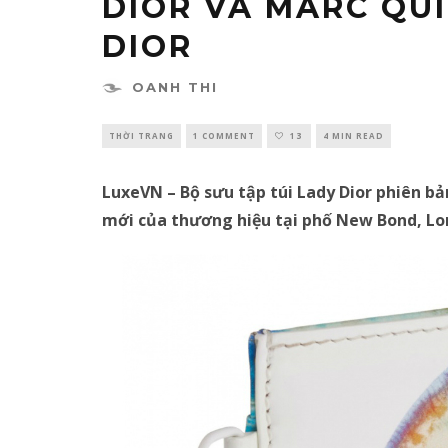
DIOR VÀ MARC QUI
DIOR
OANH THI
THỜI TRANG
1 COMMENT
13
4 MIN READ
LuxeVN – Bộ sưu tập túi Lady Dior phiên bả
mới của thương hiệu tại phố New Bond, Lo