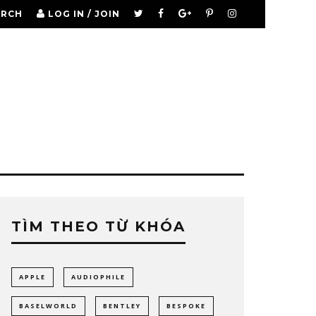
ARCH
LOG IN / JOIN
TÌM THEO TỪ KHÓA
APPLE
AUDIOPHILE
BASELWORLD
BENTLEY
BESPOKE