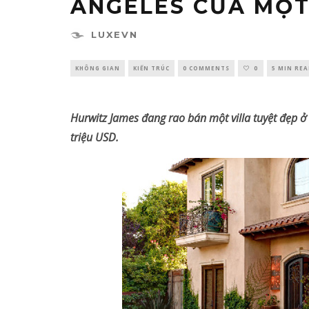
ANGELES CỦA MỘT
LUXEVN
KHÔNG GIAN
KIẾN TRÚC
0 COMMENTS
0
5 MIN RE
Hurwitz James đang rao bán một villa tuyệt đẹp ở
triệu USD.