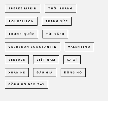
SPEAKE MARIN
THỜI TRANG
TOURBILLON
TRANG SỨC
TRUNG QUỐC
TÚI XÁCH
VACHERON CONSTANTIN
VALENTINO
VERSACE
VIỆT NAM
XA XỈ
XUÂN HÈ
ĐẤU GIÁ
ĐỒNG HỒ
ĐỒNG HỒ ĐEO TAY