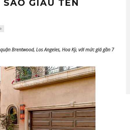
 SAO GIẤU TÊN
AD
 quận Brentwood, Los Angeles, Hoa Kỳ, với mức giá gần 7