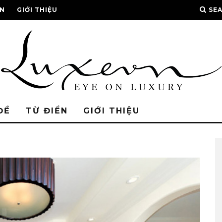
ỂN
GIỚI THIỆU
SE
ĐỀ
TỪ ĐIỂN
GIỚI THIỆU