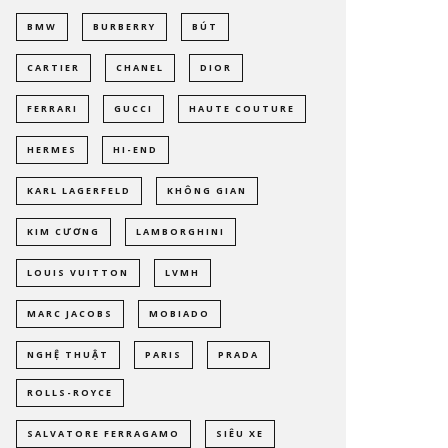
BMW
BURBERRY
BÚT
CARTIER
CHANEL
DIOR
FERRARI
GUCCI
HAUTE COUTURE
HERMES
HI-END
KARL LAGERFELD
KHÔNG GIAN
KIM CƯƠNG
LAMBORGHINI
LOUIS VUITTON
LVMH
MARC JACOBS
MOBIADO
NGHỆ THUẬT
PARIS
PRADA
ROLLS-ROYCE
SALVATORE FERRAGAMO
SIÊU XE