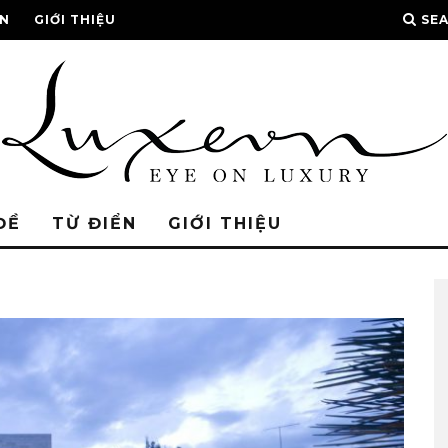
ỂN
GIỚI THIỆU
SE
ĐỀ
TỪ ĐIỂN
GIỚI THIỆU