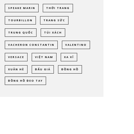
SPEAKE MARIN
THỜI TRANG
TOURBILLON
TRANG SỨC
TRUNG QUỐC
TÚI XÁCH
VACHERON CONSTANTIN
VALENTINO
VERSACE
VIỆT NAM
XA XỈ
XUÂN HÈ
ĐẤU GIÁ
ĐỒNG HỒ
ĐỒNG HỒ ĐEO TAY