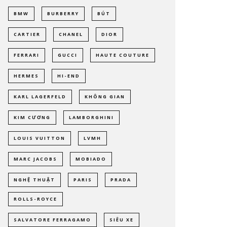
BMW
BURBERRY
BÚT
CARTIER
CHANEL
DIOR
FERRARI
GUCCI
HAUTE COUTURE
HERMES
HI-END
KARL LAGERFELD
KHÔNG GIAN
KIM CƯƠNG
LAMBORGHINI
LOUIS VUITTON
LVMH
MARC JACOBS
MOBIADO
NGHỆ THUẬT
PARIS
PRADA
ROLLS-ROYCE
SALVATORE FERRAGAMO
SIÊU XE