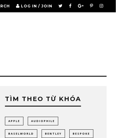
ARCH
LOG IN / JOIN
TÌM THEO TỪ KHÓA
APPLE
AUDIOPHILE
BASELWORLD
BENTLEY
BESPOKE