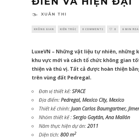
ĐIỂN VÀ HIỆN ĐẠI
XUÂN THI
KHÔNG GIAN
KIẾN TRÚC
0 COMMENTS
0
6 MIN RE
LuxeVN – Những vật liệu tự nhiên, những 
khu vực mới và cách tổ chức không gian tố
thiện và thú vị. Tất cả được hoàn thiện bằ
trên vùng đất Pedregal.
Đơn vị thiết kế:
SPACE
Địa điểm:
Pedregal, Mexico City, Mexico
Thiết kế chính:
Juan Carlos Baumgartner, Jime
Nhóm thiết kế :
Sergio Gaytán, Ana Mallón
Năm thực hiện dự án:
2011
2
Diện tích:
800 m