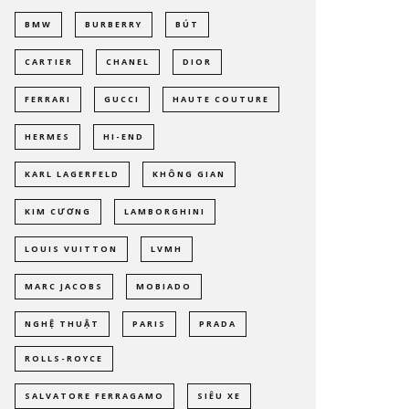
BMW
BURBERRY
BÚT
CARTIER
CHANEL
DIOR
FERRARI
GUCCI
HAUTE COUTURE
HERMES
HI-END
KARL LAGERFELD
KHÔNG GIAN
KIM CƯƠNG
LAMBORGHINI
LOUIS VUITTON
LVMH
MARC JACOBS
MOBIADO
NGHỆ THUẬT
PARIS
PRADA
ROLLS-ROYCE
SALVATORE FERRAGAMO
SIÊU XE