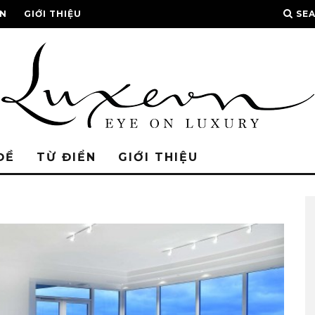
ỂN
GIỚI THIỆU
SE
ĐỀ
TỪ ĐIỂN
GIỚI THIỆU