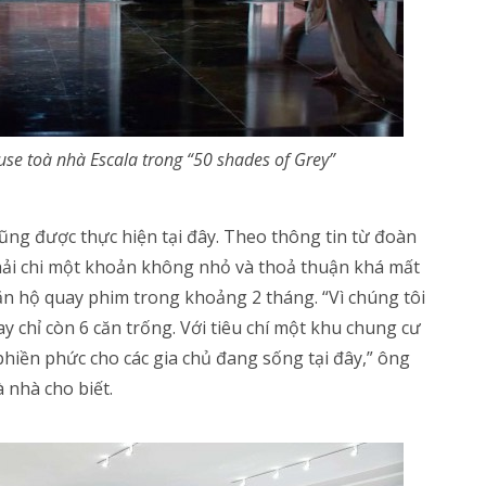
se toà nhà Escala trong “50 shades of Grey”
ũng được thực hiện tại đây. Theo thông tin từ đoàn
phải chi một khoản không nhỏ và thoả thuận khá mất
ăn hộ quay phim trong khoảng 2 tháng. “Vì chúng tôi
y chỉ còn 6 căn trống. Với tiêu chí một khu chung cư
y phiền phức cho các gia chủ đang sống tại đây,” ông
 nhà cho biết.