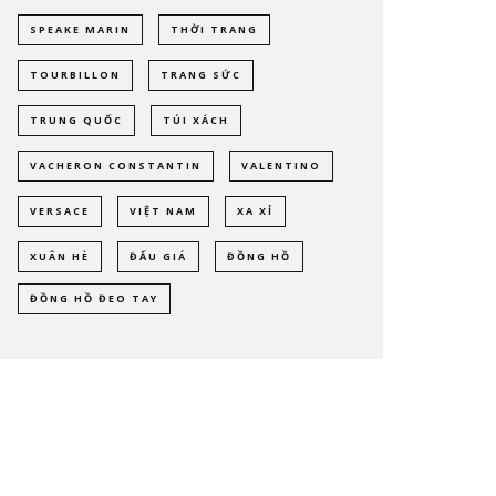
SPEAKE MARIN
THỜI TRANG
TOURBILLON
TRANG SỨC
TRUNG QUỐC
TÚI XÁCH
VACHERON CONSTANTIN
VALENTINO
VERSACE
VIỆT NAM
XA XỈ
XUÂN HÈ
ĐẤU GIÁ
ĐỒNG HỒ
ĐỒNG HỒ ĐEO TAY