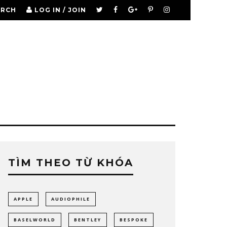
ARCH
LOG IN / JOIN
TÌM THEO TỪ KHÓA
APPLE
AUDIOPHILE
BASELWORLD
BENTLEY
BESPOKE