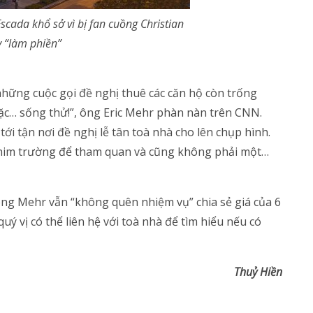
scada khổ sở vì bị fan cuồng Christian
 “làm phiền”
những cuộc gọi đề nghị thuê các căn hộ còn trống
ặc… sống thử!”, ông Eric Mehr phàn nàn trên CNN.
i tận nơi đề nghị lễ tân toà nhà cho lên chụp hình.
him trường để tham quan và cũng không phải một…
ông Mehr vẫn “không quên nhiệm vụ” chia sẻ giá của 6
uý vị có thể liên hệ với toà nhà để tìm hiểu nếu có
Thuỷ Hiền