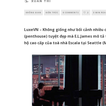
XUÂN THI
KHÔNG GIAN
KIẾN TRÚC
0 COMMENTS
2
3 MIN RE
LuxeVN – Không giống như bối cảnh nhiều c
(penthouse) tuyệt đẹp mà E.L.James mô tả
hộ cao cấp của toà nhà Escala tại Seattle (