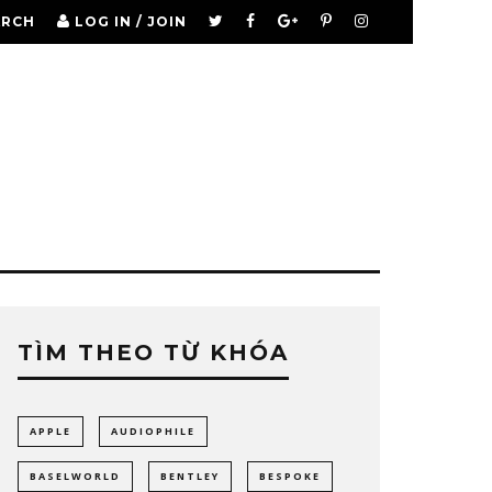
ARCH
LOG IN / JOIN
TÌM THEO TỪ KHÓA
APPLE
AUDIOPHILE
BASELWORLD
BENTLEY
BESPOKE