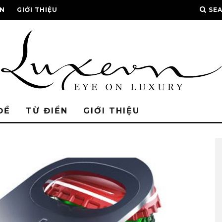
ỂN
GIỚI THIỆU
SE
ĐỀ
TỪ ĐIỂN
GIỚI THIỆU