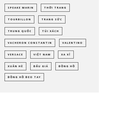
SPEAKE MARIN
THỜI TRANG
TOURBILLON
TRANG SỨC
TRUNG QUỐC
TÚI XÁCH
VACHERON CONSTANTIN
VALENTINO
VERSACE
VIỆT NAM
XA XỈ
XUÂN HÈ
ĐẤU GIÁ
ĐỒNG HỒ
ĐỒNG HỒ ĐEO TAY