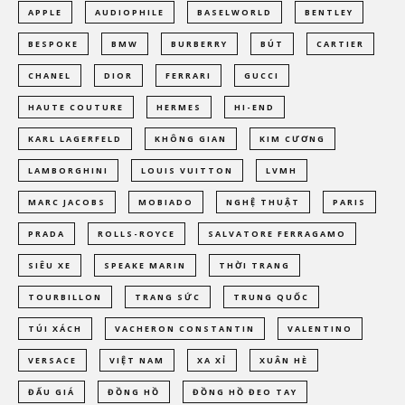
APPLE
AUDIOPHILE
BASELWORLD
BENTLEY
BESPOKE
BMW
BURBERRY
BÚT
CARTIER
CHANEL
DIOR
FERRARI
GUCCI
HAUTE COUTURE
HERMES
HI-END
KARL LAGERFELD
KHÔNG GIAN
KIM CƯƠNG
LAMBORGHINI
LOUIS VUITTON
LVMH
MARC JACOBS
MOBIADO
NGHỆ THUẬT
PARIS
PRADA
ROLLS-ROYCE
SALVATORE FERRAGAMO
SIÊU XE
SPEAKE MARIN
THỜI TRANG
TOURBILLON
TRANG SỨC
TRUNG QUỐC
TÚI XÁCH
VACHERON CONSTANTIN
VALENTINO
VERSACE
VIỆT NAM
XA XỈ
XUÂN HÈ
ĐẤU GIÁ
ĐỒNG HỒ
ĐỒNG HỒ ĐEO TAY