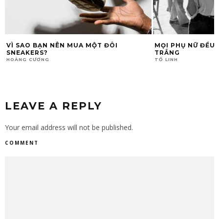
MỌI PHỤ NỮ ĐỀU CẦN MỘT CHIẾC SƠ-MI
CHIA TAY NIKE, 
TRẮNG
THỨC ĐẦU QUÂN 
TỐ LINH
HOÀNG CƯƠNG
LEAVE A REPLY
Your email address will not be published.
COMMENT