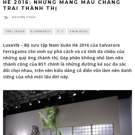
HÈ 2016: NHỮNG MẢNG MÀU CHÀNG
TRAI THÀNH THỊ
NGUYỄN THẢO
THỜI TRANG
0 COMMENTS
2
4 MIN READ
LuxeVN – Bộ sưu tập Nam Xuân Hè 2016 của Salvatore
Ferragamo tôn vinh sự phá cách và cá tính đa chiều của
những quý ông thành thị. Góp phần không nhỏ làm nên
thành công của BST chính là những đường kẻ sọc đa sắc
đối chọi nhau, trên nền kiểu dáng cổ điển vốn làm nên danh
tiếng của nhà mốt lâu đời này.