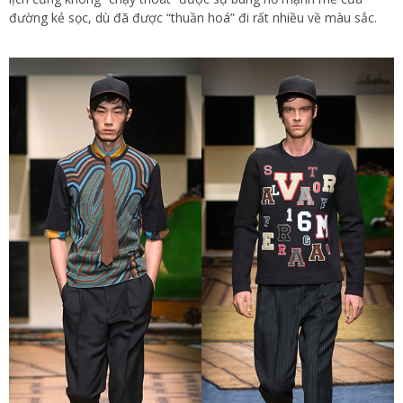
đường kẻ sọc, dù đã được “thuần hoá” đi rất nhiều về màu sắc.