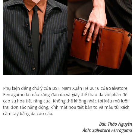
Phụ kiện đáng chú ý của BST Nam Xuân Hè 2016 của Salvatore
Ferragamo là mẫu xăng-đan da và giày thể thao da với phần đế
cao su hoạ tiết răng cưa. Không thể không nhắc tới kiểu mũ lưỡi
trai đơn sắc năng động, kính mắt hoạ tiết bản to và mẫu túi xách
cầm tay bằng da cao cấp.
Bài: Thảo Nguyễn
Ảnh:
Salvatore Ferragamo