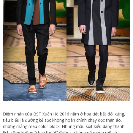
Điểm nhấn của BST Xuân Hè 2016 nằm ở hoạ tiết bất đối xứng,
tiêu biểu là đưởng kẻ sọc không hoàn chỉnh chạy dọc thân áo,
những mảng màu color-block. Những mầu suit kiểu dáng thanh
lịch cũng không “chạy thoát” được sự bùng nổ mạnh mẽ của