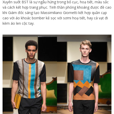
Xuyên suốt BST là sự ngẫu hứng trong bố cục, hoạ tiết, màu sắc
và cách kết hợp trang phục. Tinh thần phóng khoáng được đề cao
khi Giám đốc sáng tạo Massimiliano Giornetti kết hợp quần cạp
cao với áo khoác bomber kẻ sọc với sơmi hoạ tiết, hay cà vạt đi
kèm áo len cộc tay.