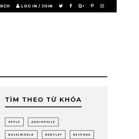
ARCH
LOG IN / JOIN
TÌM THEO TỪ KHÓA
APPLE
AUDIOPHILE
BASELWORLD
BENTLEY
BESPOKE