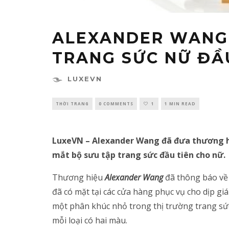
ALEXANDER WANG 
TRANG SỨC NỮ ĐẦ
LUXEVN
THỜI TRANG
0 COMMENTS
1
1 MIN READ
LuxeVN – Alexander Wang đã đưa thương h
mắt bộ sưu tập trang sức đầu tiên cho nữ.
Thương hiệu
Alexander Wang
đã thông báo về 
đã có mặt tại các cửa hàng phục vụ cho dịp g
một phân khúc nhỏ trong thị trường trang sức v
mỗi loại có hai màu.