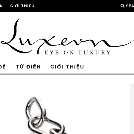
ỂN
GIỚI THIỆU
SE
ĐỀ
TỪ ĐIỂN
GIỚI THIỆU