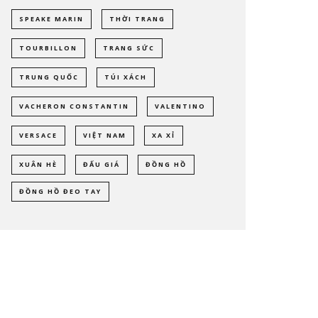
SPEAKE MARIN
THỜI TRANG
TOURBILLON
TRANG SỨC
TRUNG QUỐC
TÚI XÁCH
VACHERON CONSTANTIN
VALENTINO
VERSACE
VIỆT NAM
XA XỈ
XUÂN HÈ
ĐẤU GIÁ
ĐỒNG HỒ
ĐỒNG HỒ ĐEO TAY