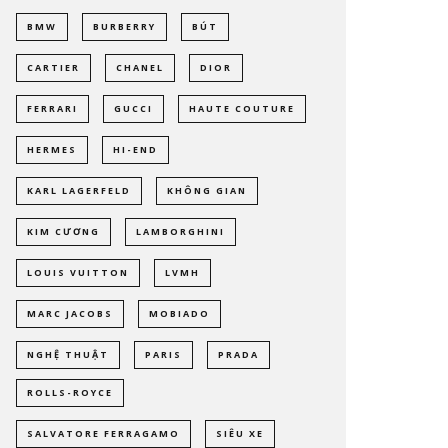
BMW
BURBERRY
BÚT
CARTIER
CHANEL
DIOR
FERRARI
GUCCI
HAUTE COUTURE
HERMES
HI-END
KARL LAGERFELD
KHÔNG GIAN
KIM CƯƠNG
LAMBORGHINI
LOUIS VUITTON
LVMH
MARC JACOBS
MOBIADO
NGHỆ THUẬT
PARIS
PRADA
ROLLS-ROYCE
SALVATORE FERRAGAMO
SIÊU XE