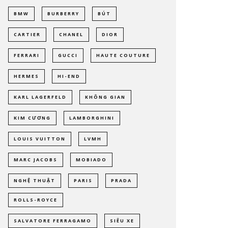
BMW
BURBERRY
BÚT
CARTIER
CHANEL
DIOR
FERRARI
GUCCI
HAUTE COUTURE
HERMES
HI-END
KARL LAGERFELD
KHÔNG GIAN
KIM CƯƠNG
LAMBORGHINI
LOUIS VUITTON
LVMH
MARC JACOBS
MOBIADO
NGHỆ THUẬT
PARIS
PRADA
ROLLS-ROYCE
SALVATORE FERRAGAMO
SIÊU XE