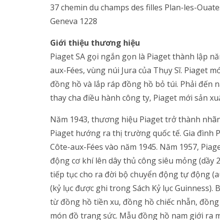
37 chemin du champs des filles Plan-les-Ouate
Geneva 1228
Giới thiệu thương hiệu
Piaget SA gọi ngắn gọn là Piaget thành lập nă
aux-Fées, vùng núi Jura của Thụy Sĩ. Piaget m
đồng hồ và lắp ráp đồng hồ bỏ túi. Phải đến 
thay cha điều hành công ty, Piaget mới sản x
Năm 1943, thương hiệu Piaget trở thành nhãn
Piaget hướng ra thị trường quốc tế. Gia đình
Côte-aux-Fées vào năm 1945. Năm 1957, Piage
động cơ khí lên dây thủ công siêu mỏng (dầy
tiếp tục cho ra đời bộ chuyển động tự động (a
(kỷ lục được ghi trong Sách Kỷ lục Guinness)
từ đồng hồ tiền xu, đồng hồ chiếc nhẫn, đồn
món đồ trang sức. Mẫu đồng hồ nam giới ra m