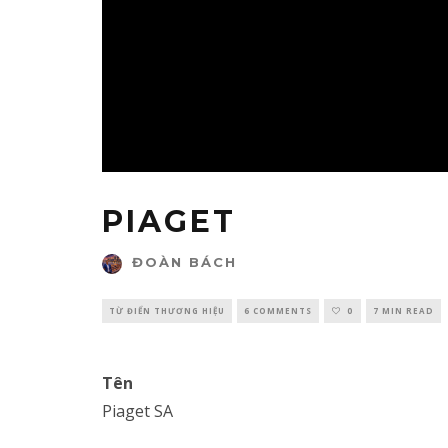
PIAGET
ĐOÀN BÁCH
TỪ ĐIỂN THƯƠNG HIỆU
6 COMMENTS
0
7 MIN READ
Tên
Piaget SA