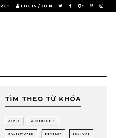
ARCH
LOG IN / JOIN
TÌM THEO TỪ KHÓA
APPLE
AUDIOPHILE
BASELWORLD
BENTLEY
BESPOKE