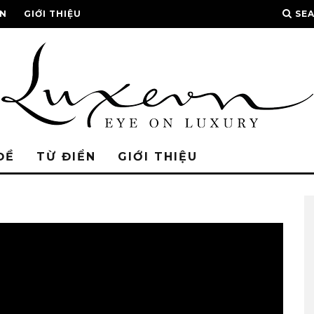
ỂN
GIỚI THIỆU
SE
ĐỀ
TỪ ĐIỂN
GIỚI THIỆU