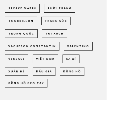
SPEAKE MARIN
THỜI TRANG
TOURBILLON
TRANG SỨC
TRUNG QUỐC
TÚI XÁCH
VACHERON CONSTANTIN
VALENTINO
VERSACE
VIỆT NAM
XA XỈ
XUÂN HÈ
ĐẤU GIÁ
ĐỒNG HỒ
ĐỒNG HỒ ĐEO TAY