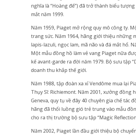
nghĩa là “Hoàng đế”) đã trở thành biểu tượng
mắt năm 1999.
Năm 1959, Piaget mở rộng quy mô công ty. Mộ
trang sức. Năm 1964, hãng giới thiệu những m
lapis-lazuli, ngọc lam, mã não và đá mắt hổ. N
Một mẫu đồng hồ làm vẻ vang Piaget nữa được 
kế avant-garde ra đời năm 1979. Bộ sưu tập 
doanh thu khắp thế giới.
Năm 1988, tập đoàn xa xỉ Vendôme mua lại Piag
Thụy Sĩ: Richiemont. Năm 2001, xưởng đồng h
Geneva, quy tụ về đây 40 chuyên gia chế tác 
hãng đã thổi luồng gió trẻ trung vào mẫu đồn
cho ra thị trường bộ sưu tập “Magic Reflection
Năm 2002, Piaget lần đầu giới thiệu bộ chuyể