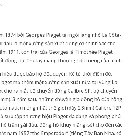
s
m 1874 bởi Georges Piaget tại ngôi làng nhỏ La Côte-
ới đâu là một xưởng sản xuất động cơ chính xác cho
năm 1911, con trai của Georges là Timothée Piaget
uất đồng hồ đeo tay mang thương hiệu riêng của mình.
 hiệu được bảo hộ độc quyền. Kể từ thời điểm đó,
 Piaget mở thêm một xưởng sản xuất nữa tại vùng La
t cho ra mắt bộ chuyển động Calibre 9P, bộ chuyển
 2mm). 3 năm sau, những chuyên gia đồng hồ của hãng
utomatic) mỏng nhất thế giới (dầy 2.3mm) Calibre 12P
. Bộ sưu tập thương hiệu Piaget đa dạng và phong phú,
g hồ trâm gài đầu, đồng hồ khuy măng-sét cho đến các
ắt năm 1957 “the Emperador” (tiếng Tây Ban Nha, có