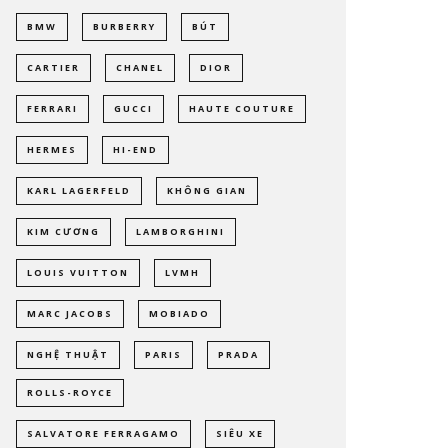
BMW
BURBERRY
BÚT
CARTIER
CHANEL
DIOR
FERRARI
GUCCI
HAUTE COUTURE
HERMES
HI-END
KARL LAGERFELD
KHÔNG GIAN
KIM CƯƠNG
LAMBORGHINI
LOUIS VUITTON
LVMH
MARC JACOBS
MOBIADO
NGHỆ THUẬT
PARIS
PRADA
ROLLS-ROYCE
SALVATORE FERRAGAMO
SIÊU XE