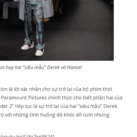
lson hay hai “siêu mẫu” Derek và Hansel
òn là lời xác nhận cho sự trở lại của bộ phim thời
 Paramount Pictures chính thức cho biết phần hai của
er 2” tiếp tục là sự trở lại của hai “siêu mẫu” Derek
on) với những tình huống dở khóc dở cười nhưng
//youtu.be/GjYr7xpX62A]