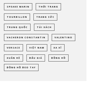
SPEAKE MARIN
THỜI TRANG
TOURBILLON
TRANG SỨC
TRUNG QUỐC
TÚI XÁCH
VACHERON CONSTANTIN
VALENTINO
VERSACE
VIỆT NAM
XA XỈ
XUÂN HÈ
ĐẤU GIÁ
ĐỒNG HỒ
ĐỒNG HỒ ĐEO TAY