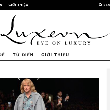
ỂN
GIỚI THIỆU
SE
ĐỀ
TỪ ĐIỂN
GIỚI THIỆU