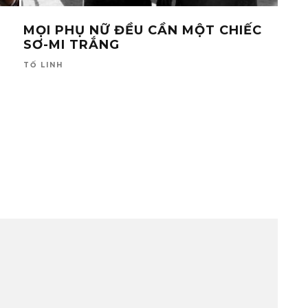
MỌI PHỤ NỮ ĐỀU CẦN MỘT CHIẾC
CHI
SƠ-MI TRẮNG
CH
UN
TỐ LINH
HOÀ