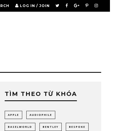
ARCH
LOG IN / JOIN
TÌM THEO TỪ KHÓA
APPLE
AUDIOPHILE
BASELWORLD
BENTLEY
BESPOKE