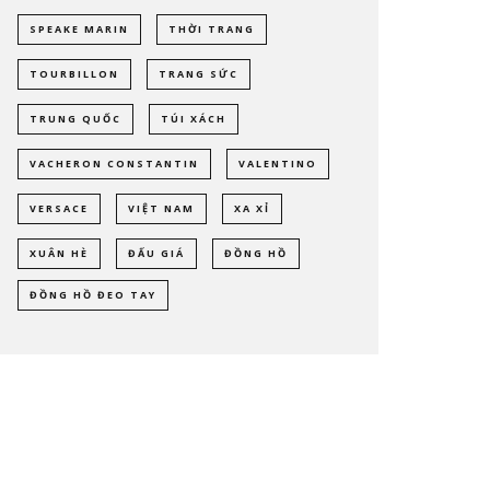
SPEAKE MARIN
THỜI TRANG
TOURBILLON
TRANG SỨC
TRUNG QUỐC
TÚI XÁCH
VACHERON CONSTANTIN
VALENTINO
VERSACE
VIỆT NAM
XA XỈ
XUÂN HÈ
ĐẤU GIÁ
ĐỒNG HỒ
ĐỒNG HỒ ĐEO TAY