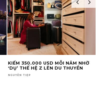
KIẾM 350.000 USD MỖI NĂM NHỜ
KHI
‘DỤ’ THẾ HỆ Z LÊN DU THUYỀN
CUỘ
GIÀ
NGUYỄN TIỆP
TỐ L