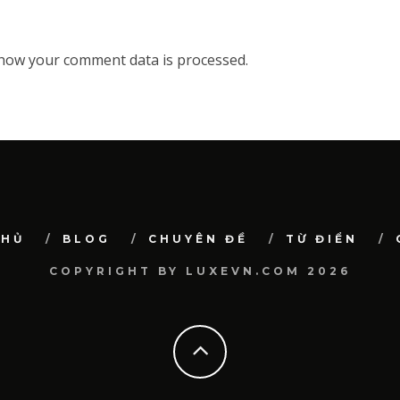
how your comment data is processed.
CHỦ
BLOG
CHUYÊN ĐỀ
TỪ ĐIỂN
COPYRIGHT BY LUXEVN.COM 2026