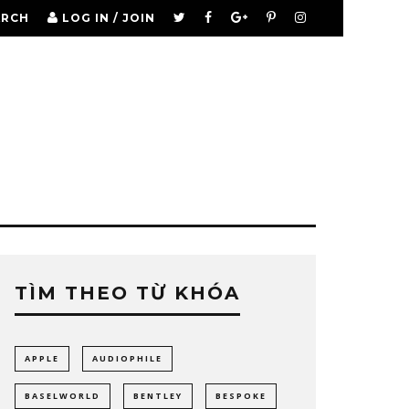
ARCH
LOG IN / JOIN
TÌM THEO TỪ KHÓA
APPLE
AUDIOPHILE
BASELWORLD
BENTLEY
BESPOKE