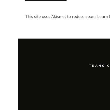
This site uses Akismet to reduce spam.
Learn 
TRANG 