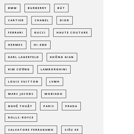
BMW
BURBERRY
BÚT
CARTIER
CHANEL
DIOR
FERRARI
GUCCI
HAUTE COUTURE
HERMES
HI-END
KARL LAGERFELD
KHÔNG GIAN
KIM CƯƠNG
LAMBORGHINI
LOUIS VUITTON
LVMH
MARC JACOBS
MOBIADO
NGHỆ THUẬT
PARIS
PRADA
ROLLS-ROYCE
SALVATORE FERRAGAMO
SIÊU XE