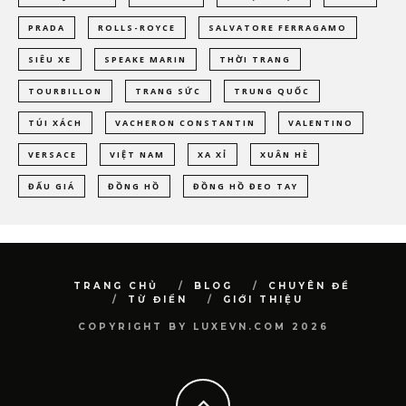
PRADA
ROLLS-ROYCE
SALVATORE FERRAGAMO
SIÊU XE
SPEAKE MARIN
THỜI TRANG
TOURBILLON
TRANG SỨC
TRUNG QUỐC
TÚI XÁCH
VACHERON CONSTANTIN
VALENTINO
VERSACE
VIỆT NAM
XA XỈ
XUÂN HÈ
ĐẤU GIÁ
ĐỒNG HỒ
ĐỒNG HỒ ĐEO TAY
TRANG CHỦ
BLOG
CHUYÊN ĐỀ
TỪ ĐIỂN
GIỚI THIỆU
COPYRIGHT BY LUXEVN.COM 2026