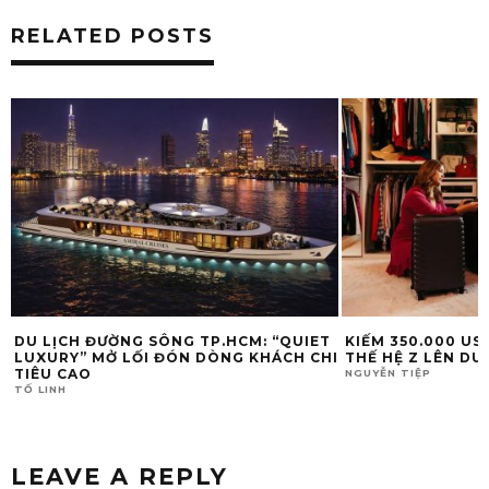
RELATED POSTS
DU LỊCH ĐƯỜNG SÔNG TP.HCM: “QUIET
KIẾM 350.000 US
LUXURY” MỞ LỐI ĐÓN DÒNG KHÁCH CHI
THẾ HỆ Z LÊN DU
TIÊU CAO
NGUYỄN TIỆP
TỐ LINH
LEAVE A REPLY