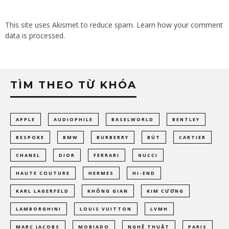
This site uses Akismet to reduce spam.
Learn how your comment
data is processed.
TÌM THEO TỪ KHÓA
APPLE
AUDIOPHILE
BASELWORLD
BENTLEY
BESPOKE
BMW
BURBERRY
BÚT
CARTIER
CHANEL
DIOR
FERRARI
GUCCI
HAUTE COUTURE
HERMES
HI-END
KARL LAGERFELD
KHÔNG GIAN
KIM CƯƠNG
LAMBORGHINI
LOUIS VUITTON
LVMH
MARC JACOBS
MOBIADO
NGHỆ THUẬT
PARIS