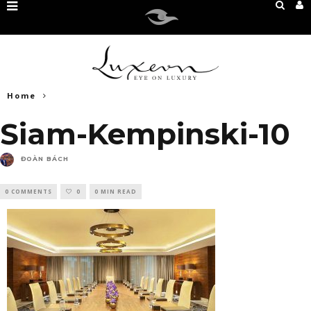
Home
Siam-Kempinski-10
ĐOÀN BÁCH
0 COMMENTS
0
0 MIN READ