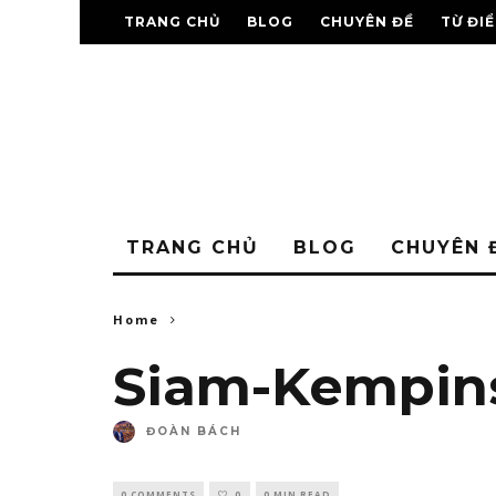
TRANG CHỦ
BLOG
CHUYÊN ĐỀ
TỪ ĐI
TRANG CHỦ
BLOG
CHUYÊN 
Home
Siam-Kempins
ĐOÀN BÁCH
0 COMMENTS
0
0 MIN READ