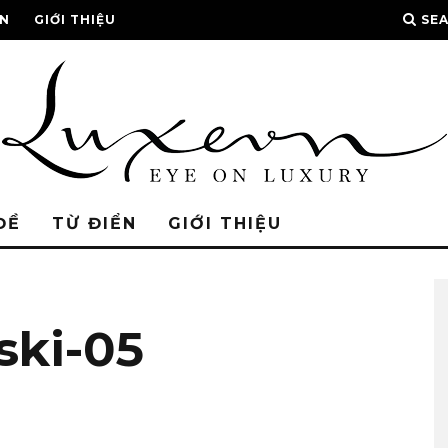
ỂN
GIỚI THIỆU
SE
ĐỀ
TỪ ĐIỂN
GIỚI THIỆU
ki-05