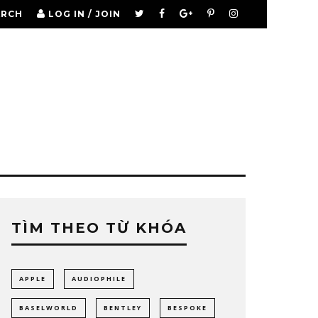
ARCH
LOG IN / JOIN
TÌM THEO TỪ KHÓA
APPLE
AUDIOPHILE
BASELWORLD
BENTLEY
BESPOKE