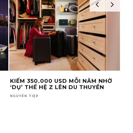
KIẾM 350.000 USD MỖI NĂM NHỜ
KHI
‘DỤ’ THẾ HỆ Z LÊN DU THUYỀN
CUỘ
GIÀ
NGUYỄN TIỆP
TỐ L