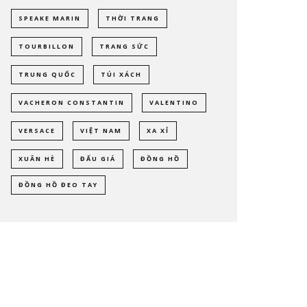
SPEAKE MARIN
THỜI TRANG
TOURBILLON
TRANG SỨC
TRUNG QUỐC
TÚI XÁCH
VACHERON CONSTANTIN
VALENTINO
VERSACE
VIỆT NAM
XA XỈ
XUÂN HÈ
ĐẤU GIÁ
ĐỒNG HỒ
ĐỒNG HỒ ĐEO TAY