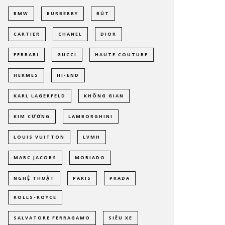
BMW
BURBERRY
BÚT
CARTIER
CHANEL
DIOR
FERRARI
GUCCI
HAUTE COUTURE
HERMES
HI-END
KARL LAGERFELD
KHÔNG GIAN
KIM CƯƠNG
LAMBORGHINI
LOUIS VUITTON
LVMH
MARC JACOBS
MOBIADO
NGHỆ THUẬT
PARIS
PRADA
ROLLS-ROYCE
SALVATORE FERRAGAMO
SIÊU XE