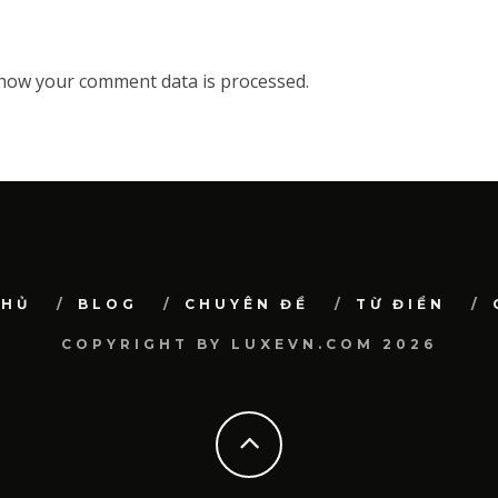
how your comment data is processed.
CHỦ
BLOG
CHUYÊN ĐỀ
TỪ ĐIỂN
COPYRIGHT BY LUXEVN.COM 2026