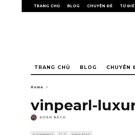
TRANG CHỦ
BLOG
CHUYÊN ĐỀ
TỪ ĐI
TRANG CHỦ
BLOG
CHUYÊN 
Home
vinpearl-luxu
ĐOÀN BÁCH
0 COMMENTS
0
0 MIN READ