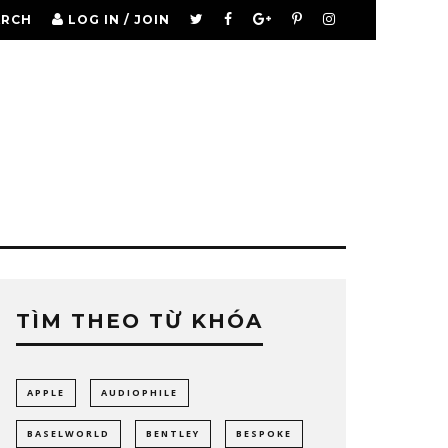
ARCH
LOG IN / JOIN
TÌM THEO TỪ KHÓA
APPLE
AUDIOPHILE
BASELWORLD
BENTLEY
BESPOKE