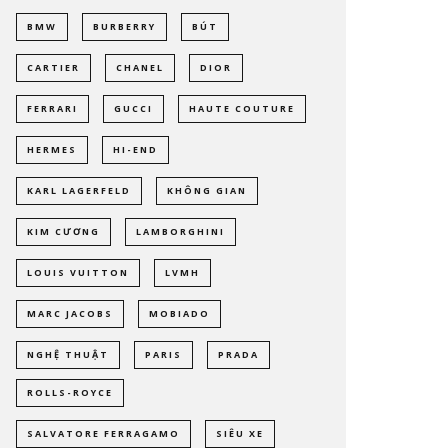
BMW
BURBERRY
BÚT
CARTIER
CHANEL
DIOR
FERRARI
GUCCI
HAUTE COUTURE
HERMES
HI-END
KARL LAGERFELD
KHÔNG GIAN
KIM CƯƠNG
LAMBORGHINI
LOUIS VUITTON
LVMH
MARC JACOBS
MOBIADO
NGHỆ THUẬT
PARIS
PRADA
ROLLS-ROYCE
SALVATORE FERRAGAMO
SIÊU XE