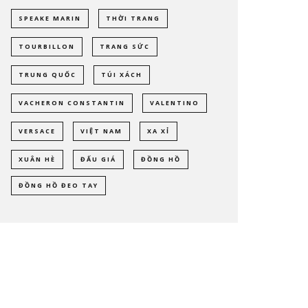
SPEAKE MARIN
THỜI TRANG
TOURBILLON
TRANG SỨC
TRUNG QUỐC
TÚI XÁCH
VACHERON CONSTANTIN
VALENTINO
VERSACE
VIỆT NAM
XA XỈ
XUÂN HÈ
ĐẤU GIÁ
ĐỒNG HỒ
ĐỒNG HỒ ĐEO TAY