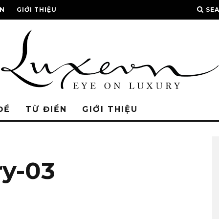
ỂN
GIỚI THIỆU
SE
ĐỀ
TỪ ĐIỂN
GIỚI THIỆU
ry-03