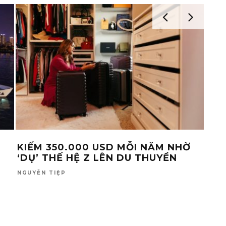
KIẾM 350.000 USD MỖI NĂM NHỜ
KHI
‘DỤ’ THẾ HỆ Z LÊN DU THUYỀN
CUỘ
GIÀ
NGUYỄN TIỆP
TỐ L