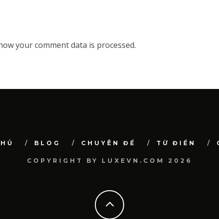
how your comment data is processed.
CHỦ
BLOG
CHUYÊN ĐỀ
TỪ ĐIỂN
COPYRIGHT BY LUXEVN.COM 2026