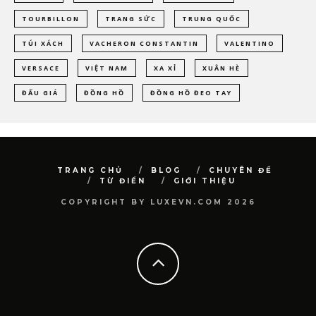
TOURBILLON
TRANG SỨC
TRUNG QUỐC
TÚI XÁCH
VACHERON CONSTANTIN
VALENTINO
VERSACE
VIỆT NAM
XA XỈ
XUÂN HÈ
ĐẤU GIÁ
ĐỒNG HỒ
ĐỒNG HỒ ĐEO TAY
TRANG CHỦ
BLOG
CHUYÊN ĐỀ
TỪ ĐIỂN
GIỚI THIỆU
COPYRIGHT BY LUXEVN.COM 2026