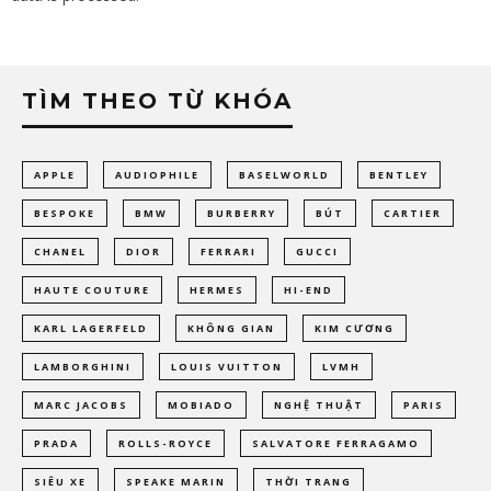
TÌM THEO TỪ KHÓA
APPLE
AUDIOPHILE
BASELWORLD
BENTLEY
BESPOKE
BMW
BURBERRY
BÚT
CARTIER
CHANEL
DIOR
FERRARI
GUCCI
HAUTE COUTURE
HERMES
HI-END
KARL LAGERFELD
KHÔNG GIAN
KIM CƯƠNG
LAMBORGHINI
LOUIS VUITTON
LVMH
MARC JACOBS
MOBIADO
NGHỆ THUẬT
PARIS
PRADA
ROLLS-ROYCE
SALVATORE FERRAGAMO
SIÊU XE
SPEAKE MARIN
THỜI TRANG