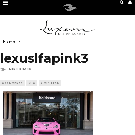
Home
lexuslfapink3
MINH KHANG
0 COMMENTS
0
0 MIN READ