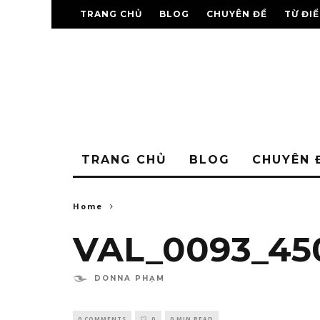
TRANG CHỦ
BLOG
CHUYÊN ĐỀ
TỪ ĐI
TRANG CHỦ
BLOG
CHUYÊN 
Home
VAL_0093_45
DONNA PHẠM
0 COMMENTS
0
0 MIN READ