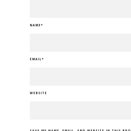
NAME
*
EMAIL
*
WEBSITE
SAVE MY NAME, EMAIL, AND WEBSITE IN THIS BR