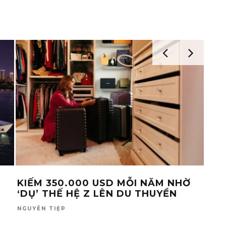
KIẾM 350.000 USD MỖI NĂM NHỜ
KHI
‘DỤ’ THẾ HỆ Z LÊN DU THUYỀN
CUỘ
GIÀ
NGUYỄN TIỆP
TỐ L