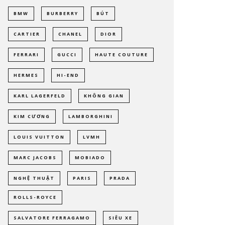
BMW
BURBERRY
BÚT
CARTIER
CHANEL
DIOR
FERRARI
GUCCI
HAUTE COUTURE
HERMES
HI-END
KARL LAGERFELD
KHÔNG GIAN
KIM CƯƠNG
LAMBORGHINI
LOUIS VUITTON
LVMH
MARC JACOBS
MOBIADO
NGHỆ THUẬT
PARIS
PRADA
ROLLS-ROYCE
SALVATORE FERRAGAMO
SIÊU XE