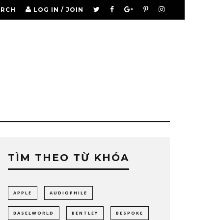
ARCH
LOG IN / JOIN
TÌM THEO TỪ KHÓA
APPLE
AUDIOPHILE
BASELWORLD
BENTLEY
BESPOKE