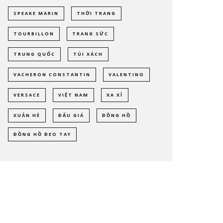
SPEAKE MARIN
THỜI TRANG
TOURBILLON
TRANG SỨC
TRUNG QUỐC
TÚI XÁCH
VACHERON CONSTANTIN
VALENTINO
VERSACE
VIỆT NAM
XA XỈ
XUÂN HÈ
ĐẤU GIÁ
ĐỒNG HỒ
ĐỒNG HỒ ĐEO TAY