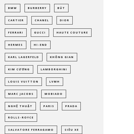
BMW
BURBERRY
BÚT
CARTIER
CHANEL
DIOR
FERRARI
GUCCI
HAUTE COUTURE
HERMES
HI-END
KARL LAGERFELD
KHÔNG GIAN
KIM CƯƠNG
LAMBORGHINI
LOUIS VUITTON
LVMH
MARC JACOBS
MOBIADO
NGHỆ THUẬT
PARIS
PRADA
ROLLS-ROYCE
SALVATORE FERRAGAMO
SIÊU XE