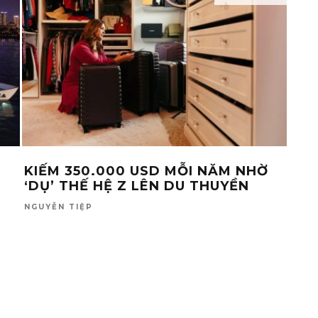
KIẾM 350.000 USD MỖI NĂM NHỜ
KHI
‘DỤ’ THẾ HỆ Z LÊN DU THUYỀN
CUỘ
GIÀ
NGUYỄN TIỆP
TỐ L