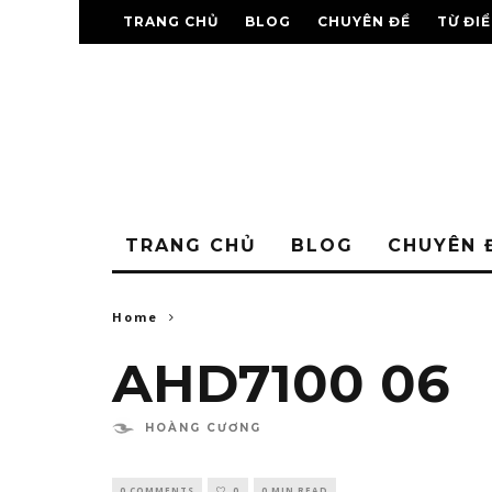
TRANG CHỦ
BLOG
CHUYÊN ĐỀ
TỪ ĐI
TRANG CHỦ
BLOG
CHUYÊN 
Home
AHD7100 06
HOÀNG CƯƠNG
0 COMMENTS
0
0 MIN READ