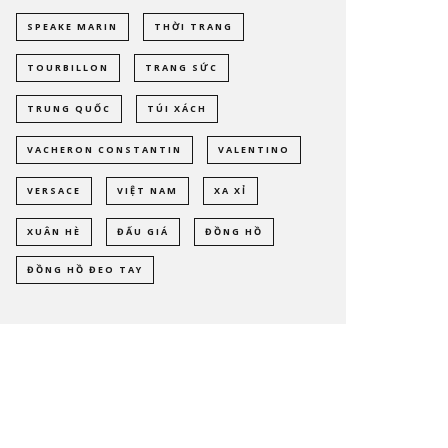
SPEAKE MARIN
THỜI TRANG
TOURBILLON
TRANG SỨC
TRUNG QUỐC
TÚI XÁCH
VACHERON CONSTANTIN
VALENTINO
VERSACE
VIỆT NAM
XA XỈ
XUÂN HÈ
ĐẤU GIÁ
ĐỒNG HỒ
ĐỒNG HỒ ĐEO TAY