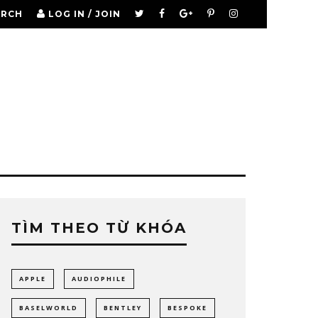
ARCH
LOG IN / JOIN
TÌM THEO TỪ KHÓA
APPLE
AUDIOPHILE
BASELWORLD
BENTLEY
BESPOKE