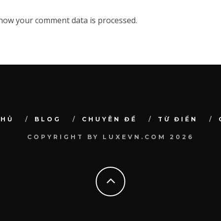
how your comment data is processed.
CHỦ
BLOG
CHUYÊN ĐỀ
TỪ ĐIỂN
COPYRIGHT BY LUXEVN.COM 2026