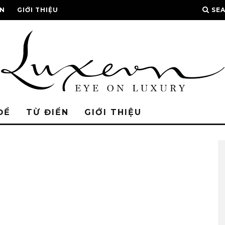
ỂN
GIỚI THIỆU
SE
ĐỀ
TỪ ĐIỂN
GIỚI THIỆU