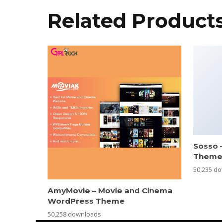
Related Product
Sosso 
Them
50,235 d
AmyMovie – Movie and Cinema
WordPress Theme
50,258 downloads