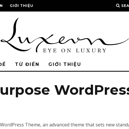
ỂN
GIỚI THIỆU
SE
ĐỀ
TỪ ĐIỂN
GIỚI THIỆU
ipurpose WordPre
 WordPress Theme, an advanced theme that sets new standa